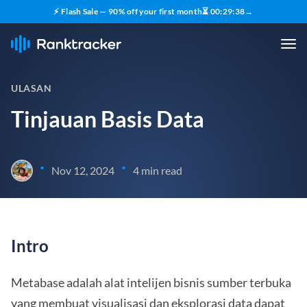
⚡ Flash Sale — 90% off your first month
⏳
00
:
29
:
37
→
ULASAN
Tinjauan Basis Data
•
•
Nov 12, 2024
4 min read
Intro
Metabase adalah alat intelijen bisnis sumber terbuka
yang membuat visualisasi dan eksplorasi data dapat