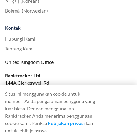
한국어 (Korean)
Bokmål (Norwegian)
Kontak
Hubungi Kami
Tentang Kami
United Kingdom Office
Ranktracker Ltd
144A Clerkenwell Rd
London, EC1R 5DF
Situs ini menggunakan cookie untuk
Company No: 08820809
memberi Anda pengalaman pengguna yang
felix@ranktracker.com
luar biasa. Dengan menggunakan
Ranktracker, Anda menerima penggunaan
cookie kami. Periksa
kebijakan privasi
kami
untuk lebih jelasnya.
2015 -
2026
© Ranktracker. All Rights Reserved.