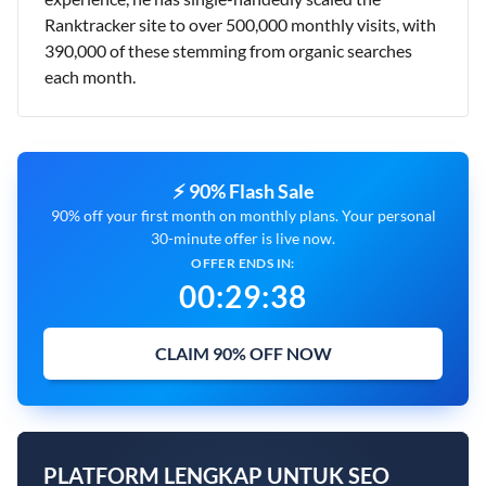
Ranktracker site to over 500,000 monthly visits, with
390,000 of these stemming from organic searches
each month.
⚡ 90% Flash Sale
90% off your first month on monthly plans. Your personal
30-minute offer is live now.
OFFER ENDS IN:
00
:
29
:
37
CLAIM 90% OFF NOW
PLATFORM LENGKAP UNTUK SEO