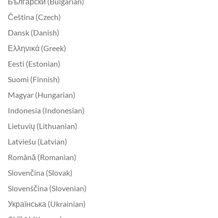
Български (Bulgarian)
Čeština (Czech)
Dansk (Danish)
Ελληνικά (Greek)
Eesti (Estonian)
Suomi (Finnish)
Magyar (Hungarian)
Indonesia (Indonesian)
Lietuvių (Lithuanian)
Latviešu (Latvian)
Română (Romanian)
Slovenčina (Slovak)
Slovenščina (Slovenian)
Українська (Ukrainian)