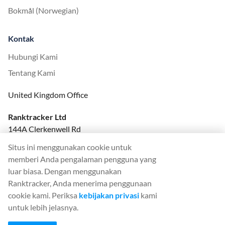
Bokmål (Norwegian)
Kontak
Hubungi Kami
Tentang Kami
United Kingdom Office
Ranktracker Ltd
144A Clerkenwell Rd
London, EC1R 5DF
Situs ini menggunakan cookie untuk
Company No: 08820809
memberi Anda pengalaman pengguna yang
felix@ranktracker.com
luar biasa. Dengan menggunakan
Ranktracker, Anda menerima penggunaan
cookie kami. Periksa
kebijakan privasi
kami
untuk lebih jelasnya.
2015 -
2026
© Ranktracker. All Rights Reserved.