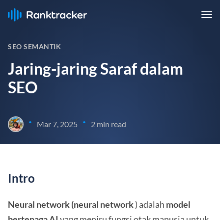
SEO SEMANTIK
Jaring-jaring Saraf dalam
SEO
•
•
Mar 7, 2025
2 min read
Intro
Neural network (neural network
) adalah
model
bertenaga AI
yang meniru fungsi otak manusia untuk