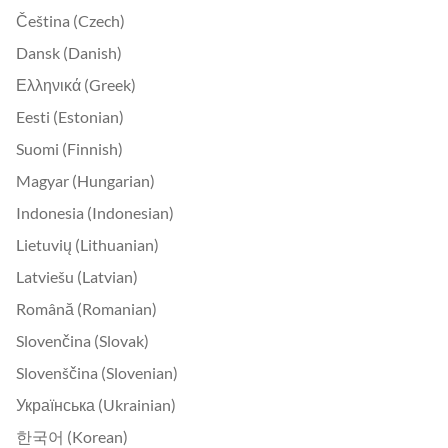
Čeština (Czech)
Dansk (Danish)
Ελληνικά (Greek)
Eesti (Estonian)
Suomi (Finnish)
Magyar (Hungarian)
Indonesia (Indonesian)
Lietuvių (Lithuanian)
Latviešu (Latvian)
Română (Romanian)
Slovenčina (Slovak)
Slovenščina (Slovenian)
Українська (Ukrainian)
한국어 (Korean)