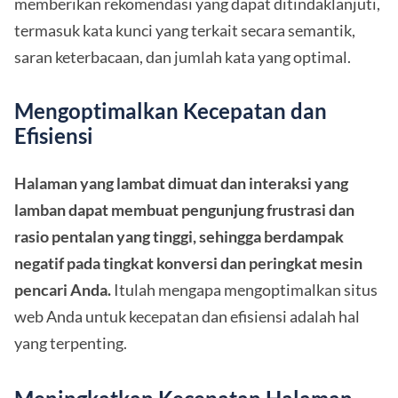
memberikan rekomendasi yang dapat ditindaklanjuti,
termasuk kata kunci yang terkait secara semantik,
saran keterbacaan, dan jumlah kata yang optimal.
Mengoptimalkan Kecepatan dan
Efisiensi
Halaman yang lambat dimuat dan interaksi yang
lamban dapat membuat pengunjung frustrasi dan
rasio pentalan yang tinggi, sehingga berdampak
negatif pada tingkat konversi dan peringkat mesin
pencari Anda.
Itulah mengapa mengoptimalkan situs
web Anda untuk kecepatan dan efisiensi adalah hal
yang terpenting.