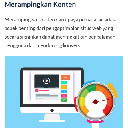
Merampingkan Konten
Merampingkan konten dan upaya pemasaran adalah
aspek penting dari pengoptimalan situs web yang
secara signifikan dapat meningkatkan pengalaman
pengguna dan mendorong konversi.