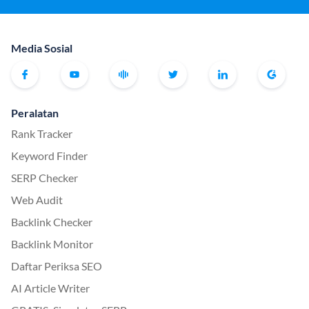
Media Sosial
Peralatan
Rank Tracker
Keyword Finder
SERP Checker
Web Audit
Backlink Checker
Backlink Monitor
Daftar Periksa SEO
AI Article Writer