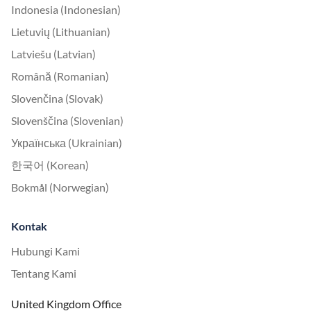
Indonesia (Indonesian)
Lietuvių (Lithuanian)
Latviešu (Latvian)
Română (Romanian)
Slovenčina (Slovak)
Slovenščina (Slovenian)
Українська (Ukrainian)
한국어 (Korean)
Bokmål (Norwegian)
Kontak
Hubungi Kami
Tentang Kami
United Kingdom Office