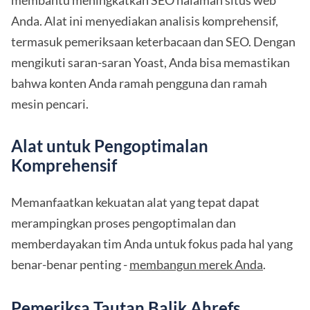
membantu meningkatkan SEO halaman situs web
Anda. Alat ini menyediakan analisis komprehensif,
termasuk pemeriksaan keterbacaan dan SEO. Dengan
mengikuti saran-saran Yoast, Anda bisa memastikan
bahwa konten Anda ramah pengguna dan ramah
mesin pencari.
Alat untuk Pengoptimalan
Komprehensif
Memanfaatkan kekuatan alat yang tepat dapat
merampingkan proses pengoptimalan dan
memberdayakan tim Anda untuk fokus pada hal yang
benar-benar penting -
membangun merek Anda
.
Pemeriksa Tautan Balik Ahrefs