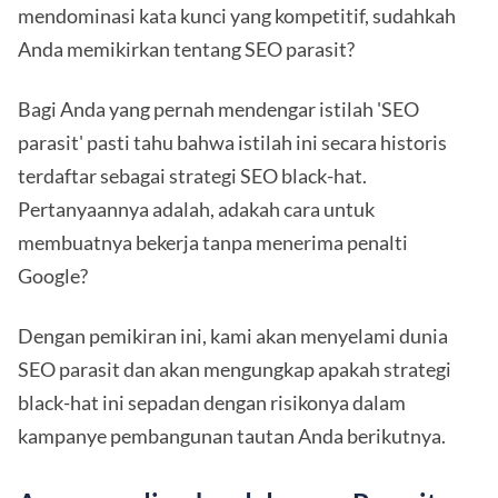
mendominasi kata kunci yang kompetitif, sudahkah
Anda memikirkan tentang SEO parasit?
Bagi Anda yang pernah mendengar istilah 'SEO
parasit' pasti tahu bahwa istilah ini secara historis
terdaftar sebagai strategi SEO black-hat.
Pertanyaannya adalah, adakah cara untuk
membuatnya bekerja tanpa menerima penalti
Google?
Dengan pemikiran ini, kami akan menyelami dunia
SEO parasit dan akan mengungkap apakah strategi
black-hat ini sepadan dengan risikonya dalam
kampanye pembangunan tautan Anda berikutnya.