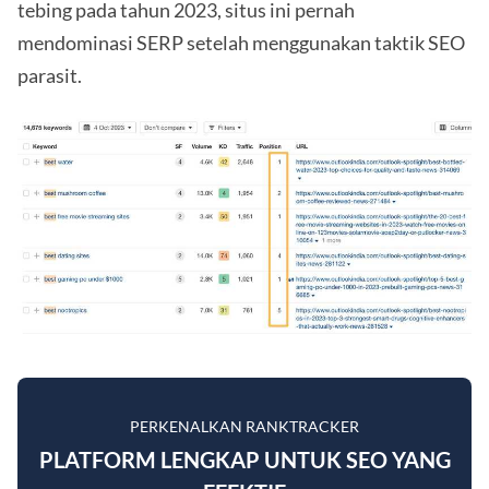
tebing pada tahun 2023, situs ini pernah
mendominasi SERP setelah menggunakan taktik SEO
parasit.
PERKENALKAN RANKTRACKER
PLATFORM LENGKAP UNTUK SEO YANG