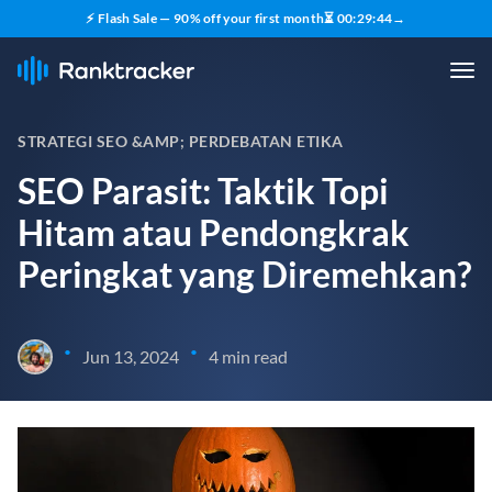
⚡ Flash Sale — 90% off your first month
⏳
00
:
29
:
43
→
STRATEGI SEO &AMP; PERDEBATAN ETIKA
SEO Parasit: Taktik Topi
Hitam atau Pendongkrak
Peringkat yang Diremehkan?
•
•
Jun 13, 2024
4 min read