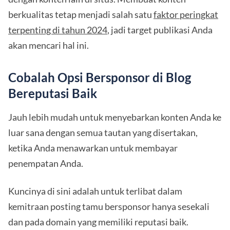
berkualitas tetap menjadi salah satu
faktor peringkat
terpenting di tahun 2024
, jadi target publikasi Anda
akan mencari hal ini.
Cobalah Opsi Bersponsor di Blog
Bereputasi Baik
Jauh lebih mudah untuk menyebarkan konten Anda ke
luar sana dengan semua tautan yang disertakan,
ketika Anda menawarkan untuk membayar
penempatan Anda.
Kuncinya di sini adalah untuk terlibat dalam
kemitraan posting tamu bersponsor hanya sesekali
dan pada domain yang memiliki reputasi baik.