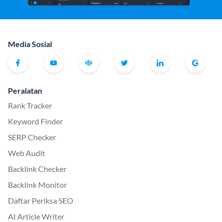
Media Sosial
Peralatan
Rank Tracker
Keyword Finder
SERP Checker
Web Audit
Backlink Checker
Backlink Monitor
Daftar Periksa SEO
AI Article Writer