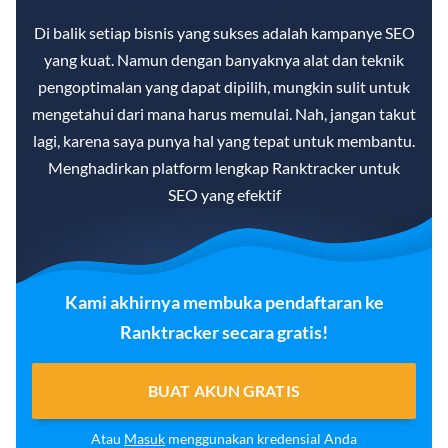
Di balik setiap bisnis yang sukses adalah kampanye SEO
yang kuat. Namun dengan banyaknya alat dan teknik
pengoptimalan yang dapat dipilih, mungkin sulit untuk
mengetahui dari mana harus memulai. Nah, jangan takut
lagi, karena saya punya hal yang tepat untuk membantu.
Menghadirkan platform lengkap Ranktracker untuk
SEO yang efektif
Kami akhirnya membuka pendaftaran ke
Ranktracker secara gratis!
BUAT AKUN GRATIS
Atau
Masuk
menggunakan kredensial Anda