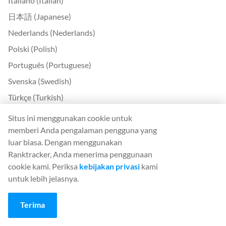
Italiano (Italian)
日本語 (Japanese)
Nederlands (Nederlands)
Polski (Polish)
Português (Portuguese)
Svenska (Swedish)
Türkçe (Turkish)
中文 (Chinese)
Situs ini menggunakan cookie untuk
Български (Bulgarian)
memberi Anda pengalaman pengguna yang
luar biasa. Dengan menggunakan
Čeština (Czech)
Ranktracker, Anda menerima penggunaan
Dansk (Danish)
cookie kami. Periksa
kebijakan privasi
kami
Ελληνικά (Greek)
untuk lebih jelasnya.
Eesti (Estonian)
Terima
Suomi (Finnish)