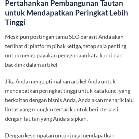
Pertahankan Pembangunan Tautan
untuk Mendapatkan Peringkat Lebih
Tinggi
Meskipun postingan tamu SEO parasit Anda akan
terlihat di platform pihak ketiga, tetap saja penting
untuk mengupayakan
penggunaan kata kunci
dan
backlink dalam artikel.
Jika Anda mengoptimalkan artikel Anda untuk
mendapatkan peringkat tinggi untuk kata kunci yang
berkaitan dengan bisnis Anda, Anda akan menarik lalu
lintas yang mungkin tertarik untuk berinteraksi
dengan tautan yang Anda sisipkan.
Dengan kesempatan untuk juga mendapatkan