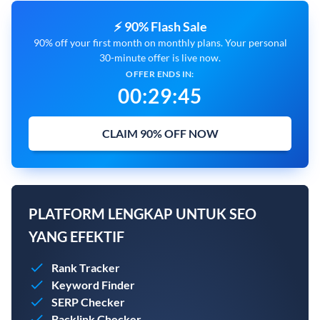
⚡ 90% Flash Sale
90% off your first month on monthly plans. Your personal
30-minute offer is live now.
OFFER ENDS IN:
00
:
29
:
44
CLAIM 90% OFF NOW
PLATFORM LENGKAP UNTUK SEO
YANG EFEKTIF
Rank Tracker
Keyword Finder
SERP Checker
Backlink Checker