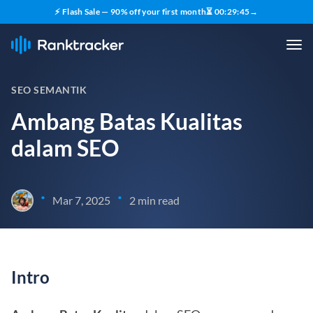
⚡ Flash Sale — 90% off your first month
⏳
00
:
29
:
44
→
SEO SEMANTIK
Ambang Batas Kualitas
dalam SEO
•
•
Mar 7, 2025
2 min read
Intro