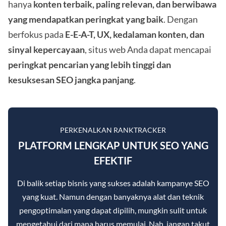
hanya
konten terbaik, paling relevan, dan berwibawa
yang mendapatkan peringkat yang baik
. Dengan
berfokus pada
E-E-A-T, UX, kedalaman konten, dan
sinyal kepercayaan
, situs web Anda dapat mencapai
peringkat pencarian yang lebih tinggi dan
kesuksesan SEO jangka panjang
.
PERKENALKAN RANKTRACKER
PLATFORM LENGKAP UNTUK SEO YANG
EFEKTIF
Di balik setiap bisnis yang sukses adalah kampanye SEO
yang kuat. Namun dengan banyaknya alat dan teknik
pengoptimalan yang dapat dipilih, mungkin sulit untuk
mengetahui dari mana harus memulai. Nah, jangan takut