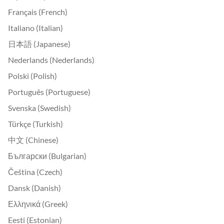
Français (French)
Italiano (Italian)
日本語 (Japanese)
Nederlands (Nederlands)
Polski (Polish)
Português (Portuguese)
Svenska (Swedish)
Türkçe (Turkish)
中文 (Chinese)
Български (Bulgarian)
Čeština (Czech)
Dansk (Danish)
Ελληνικά (Greek)
Eesti (Estonian)