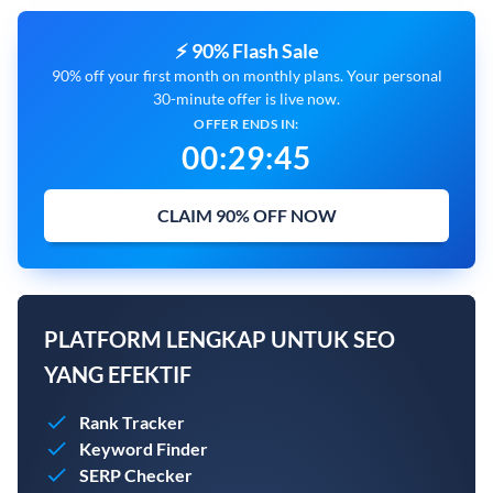
⚡ 90% Flash Sale
90% off your first month on monthly plans. Your personal
30-minute offer is live now.
OFFER ENDS IN:
00
:
29
:
44
CLAIM 90% OFF NOW
PLATFORM LENGKAP UNTUK SEO
YANG EFEKTIF
Rank Tracker
Keyword Finder
SERP Checker