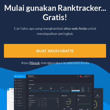
Mulai gunakan Ranktracker...
Gratis!
Cari tahu apa yang menghambat
situs web Anda
untuk
mendapatkan peringkat.
BUAT AKUN GRATIS
Atau
Masuk
menggunakan kredensial Anda