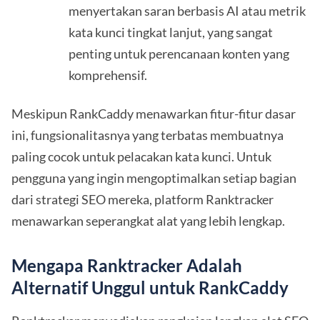
menyertakan saran berbasis AI atau metrik
kata kunci tingkat lanjut, yang sangat
penting untuk perencanaan konten yang
komprehensif.
Meskipun RankCaddy menawarkan fitur-fitur dasar
ini, fungsionalitasnya yang terbatas membuatnya
paling cocok untuk pelacakan kata kunci. Untuk
pengguna yang ingin mengoptimalkan setiap bagian
dari strategi SEO mereka, platform Ranktracker
menawarkan seperangkat alat yang lebih lengkap.
Mengapa Ranktracker Adalah
Alternatif Unggul untuk RankCaddy