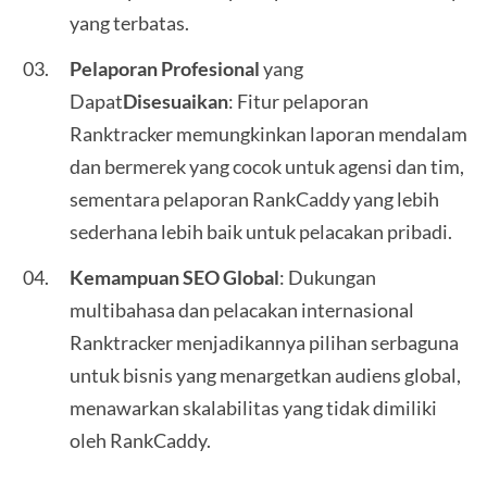
yang terbatas.
Pelaporan Profesional
yang
Dapat
Disesuaikan
: Fitur pelaporan
Ranktracker memungkinkan laporan mendalam
dan bermerek yang cocok untuk agensi dan tim,
sementara pelaporan RankCaddy yang lebih
sederhana lebih baik untuk pelacakan pribadi.
Kemampuan SEO Global
: Dukungan
multibahasa dan pelacakan internasional
Ranktracker menjadikannya pilihan serbaguna
untuk bisnis yang menargetkan audiens global,
menawarkan skalabilitas yang tidak dimiliki
oleh RankCaddy.