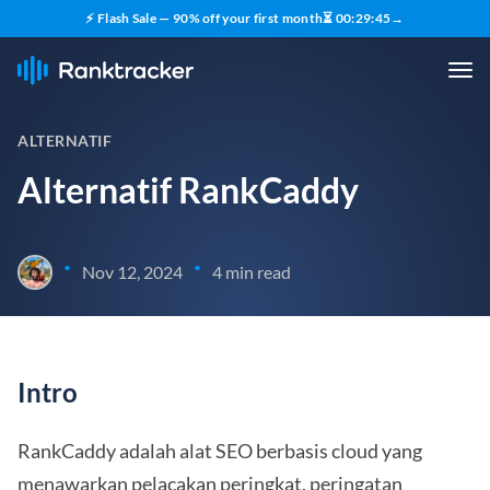
⚡ Flash Sale — 90% off your first month
⏳
00
:
29
:
44
→
ALTERNATIF
Alternatif RankCaddy
•
•
Nov 12, 2024
4 min read
Intro
RankCaddy adalah alat SEO berbasis cloud yang
menawarkan pelacakan peringkat, peringatan