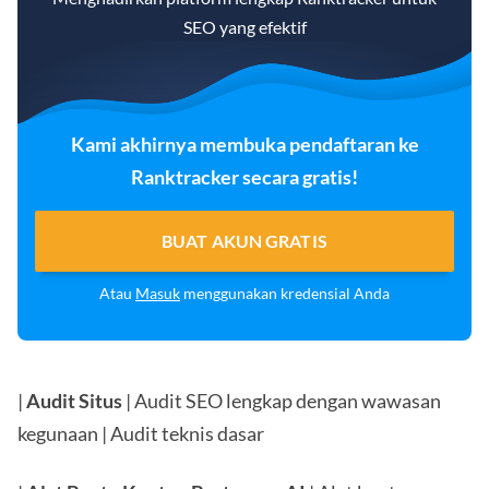
SEO yang efektif
Kami akhirnya membuka pendaftaran ke
Ranktracker secara gratis!
BUAT AKUN GRATIS
Atau
Masuk
menggunakan kredensial Anda
|
Audit Situs
| Audit SEO lengkap dengan wawasan
kegunaan | Audit teknis dasar