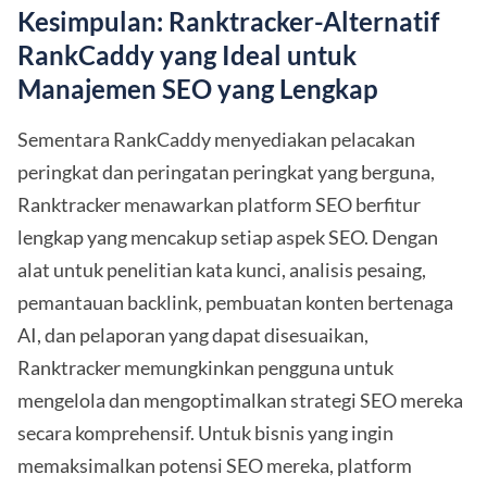
Kesimpulan: Ranktracker-Alternatif
RankCaddy yang Ideal untuk
Manajemen SEO yang Lengkap
Sementara RankCaddy menyediakan pelacakan
peringkat dan peringatan peringkat yang berguna,
Ranktracker menawarkan platform SEO berfitur
lengkap yang mencakup setiap aspek SEO. Dengan
alat untuk penelitian kata kunci, analisis pesaing,
pemantauan backlink, pembuatan konten bertenaga
AI, dan pelaporan yang dapat disesuaikan,
Ranktracker memungkinkan pengguna untuk
mengelola dan mengoptimalkan strategi SEO mereka
secara komprehensif. Untuk bisnis yang ingin
memaksimalkan potensi SEO mereka, platform