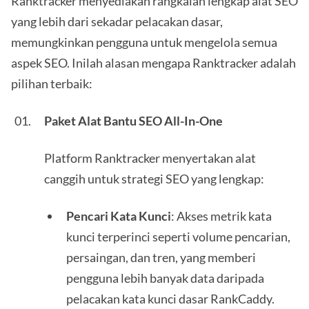
Ranktracker menyediakan rangkaian lengkap alat SEO
yang lebih dari sekadar pelacakan dasar,
memungkinkan pengguna untuk mengelola semua
aspek SEO. Inilah alasan mengapa Ranktracker adalah
pilihan terbaik:
Paket Alat Bantu SEO All-In-One
Platform Ranktracker menyertakan alat
canggih untuk strategi SEO yang lengkap:
Pencari Kata Kunci
: Akses metrik kata
kunci terperinci seperti volume pencarian,
persaingan, dan tren, yang memberi
pengguna lebih banyak data daripada
pelacakan kata kunci dasar RankCaddy.