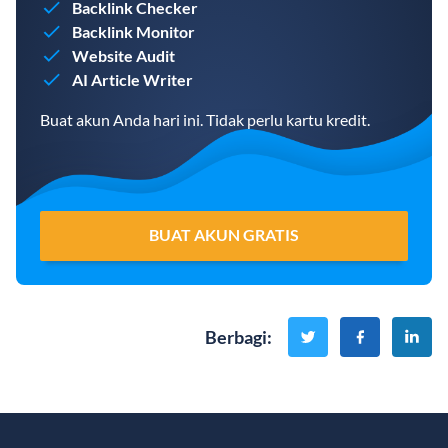
Backlink Checker
Backlink Monitor
Website Audit
AI Article Writer
Buat akun Anda hari ini. Tidak perlu kartu kredit.
BUAT AKUN GRATIS
Berbagi
: