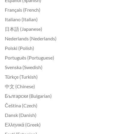
Español (Spanish)
Français (French)
Italiano (Italian)
日本語 (Japanese)
Nederlands (Nederlands)
Polski (Polish)
Português (Portuguese)
Svenska (Swedish)
Türkçe (Turkish)
中文 (Chinese)
Български (Bulgarian)
Čeština (Czech)
Dansk (Danish)
Ελληνικά (Greek)