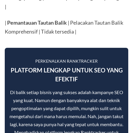
|
|
Pemantauan Tautan Balik
| Pelacakan Tautan Balik
Komprehensif | Tidak tersedia |
PERKENALKAN RANKTRACKER
PLATFORM LENGKAP UNTUK SEO YANG
EFEKTIF
Di balik setiap bisnis yang sukses adalah kampanye SEO
yang kuat. Namun dengan banyaknya alat dan teknik
pengoptimalan yang dapat dipilih, mungkin sulit untuk
mengetahui dari mana harus memulai. Nah, jangan takut
lagi, karena saya punya hal yang tepat untuk membantu.
Menghadirkan platform lengkap Ranktracker untuk