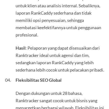
untuk klien atau analisis internal. Sebaliknya,
laporan RankCaddy sederhana dan tidak
memiliki opsi penyesuaian, sehingga
membatasi keefektifannya untuk penggunaan
profesional.
Hasil
: Pelaporan yang dapat disesuaikan dari
Ranktracker ideal untuk agensi dan tim,
sedangkan laporan RankCaddy yang lebih
sederhana lebih cocok untuk pelacakan pribadi.
Fleksibilitas SEO Global
Dengan dukungan untuk 28 bahasa,
Ranktracker sangat cocok untuk bisnis yang
menargetkan berbagai wilayah. Fleksibilitas ini