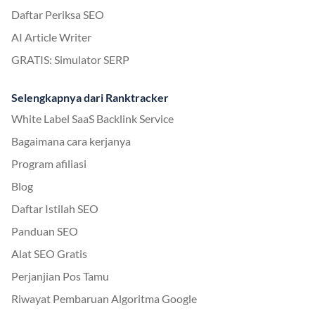
Daftar Periksa SEO
AI Article Writer
GRATIS: Simulator SERP
Selengkapnya dari Ranktracker
White Label SaaS Backlink Service
Bagaimana cara kerjanya
Program afiliasi
Blog
Daftar Istilah SEO
Panduan SEO
Alat SEO Gratis
Perjanjian Pos Tamu
Riwayat Pembaruan Algoritma Google