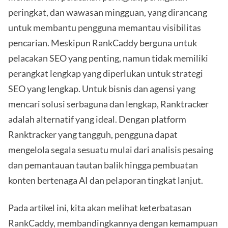
peringkat, dan wawasan mingguan, yang dirancang
untuk membantu pengguna memantau visibilitas
pencarian. Meskipun RankCaddy berguna untuk
pelacakan SEO yang penting, namun tidak memiliki
perangkat lengkap yang diperlukan untuk strategi
SEO yang lengkap. Untuk bisnis dan agensi yang
mencari solusi serbaguna dan lengkap, Ranktracker
adalah alternatif yang ideal. Dengan platform
Ranktracker yang tangguh, pengguna dapat
mengelola segala sesuatu mulai dari analisis pesaing
dan pemantauan tautan balik hingga pembuatan
konten bertenaga AI dan pelaporan tingkat lanjut.
Pada artikel ini, kita akan melihat keterbatasan
RankCaddy, membandingkannya dengan kemampuan