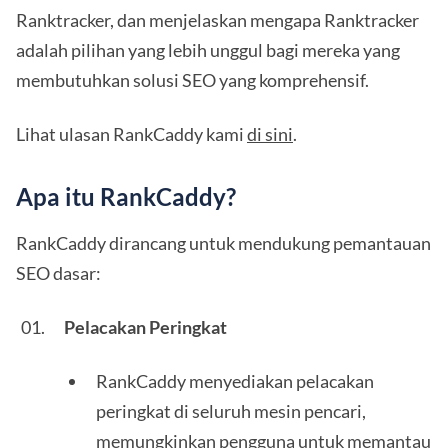
Ranktracker, dan menjelaskan mengapa Ranktracker
adalah pilihan yang lebih unggul bagi mereka yang
membutuhkan solusi SEO yang komprehensif.
Lihat ulasan RankCaddy kami
di sini
.
Apa itu RankCaddy?
RankCaddy dirancang untuk mendukung pemantauan
SEO dasar:
Pelacakan Peringkat
RankCaddy menyediakan pelacakan
peringkat di seluruh mesin pencari,
memungkinkan pengguna untuk memantau