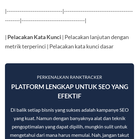
|------------------------------|-------------------------------------
--------|----------------------------------|
|
Pelacakan Kata Kunci
| Pelacakan lanjutan dengan
metrik terperinci | Pelacakan kata kunci dasar
PERKENALKAN RANKTRACKER
PLATFORM LENGKAP UNTUK SEO YANG
EFEKTIF
Di balik setiap bisnis yang sukses adalah kampanye SEO
yang kuat. Namun dengan banyaknya alat dan teknik
pengoptimalan yang dapat dipilih, mungkin sulit untuk
mengetahui dari mana harus memulai. Nah, jangan takut