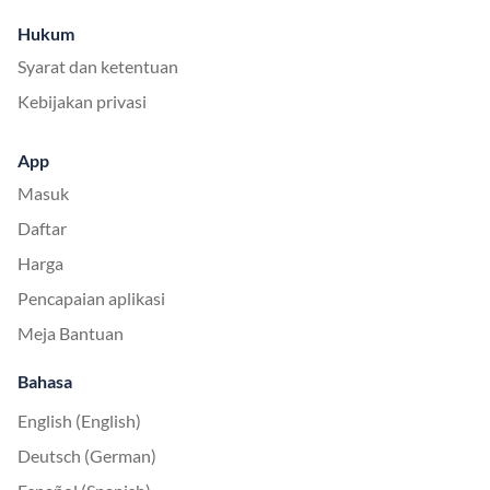
Hukum
Syarat dan ketentuan
Kebijakan privasi
App
Masuk
Daftar
Harga
Pencapaian aplikasi
Meja Bantuan
Bahasa
English (English)
Deutsch (German)