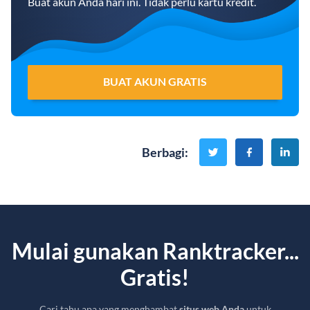
Buat akun Anda hari ini. Tidak perlu kartu kredit.
BUAT AKUN GRATIS
Berbagi
:
Mulai gunakan Ranktracker...
Gratis!
Cari tahu apa yang menghambat
situs web Anda
untuk