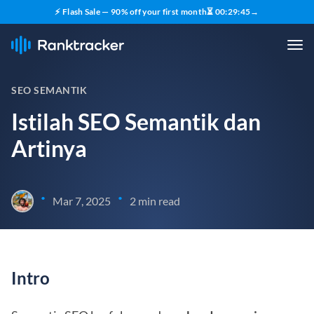
⚡ Flash Sale — 90% off your first month
⏳
00
:
29
:
45
→
SEO SEMANTIK
Istilah SEO Semantik dan
Artinya
•
•
Mar 7, 2025
2 min read
Intro