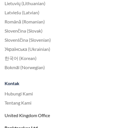
Lietuvių (Lithuanian)
Latviešu (Latvian)
Română (Romanian)
Slovenčina (Slovak)
Slovenščina (Slovenian)
Українська (Ukrainian)
한국어 (Korean)
Bokmål (Norwegian)
Kontak
Hubungi Kami
Tentang Kami
United Kingdom Office
Ranktracker Ltd