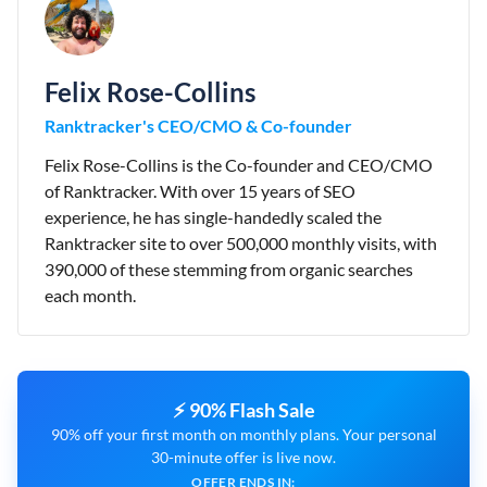
Felix Rose-Collins
Ranktracker's CEO/CMO & Co-founder
Felix Rose-Collins is the Co-founder and CEO/CMO
of Ranktracker. With over 15 years of SEO
experience, he has single-handedly scaled the
Ranktracker site to over 500,000 monthly visits, with
390,000 of these stemming from organic searches
each month.
⚡ 90% Flash Sale
90% off your first month on monthly plans. Your personal
30-minute offer is live now.
OFFER ENDS IN: