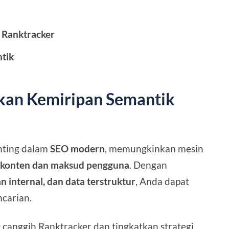
 Ranktracker
ntik
kan Kemiripan Semantik
nting dalam
SEO modern
, memungkinkan mesin
konten dan maksud pengguna
. Dengan
n internal, dan data terstruktur
, Anda dapat
ncarian.
O canggih Ranktracker
dan tingkatkan strategi