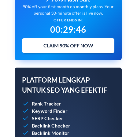
90% off your first month on monthly plans. Your
personal 30-minute offer is live now.
OFFER ENDS IN:
00
:
29
:
45
CLAIM 90% OFF NOW
PLATFORM LENGKAP
UNTUK SEO YANG EFEKTIF
Rank Tracker
Keyword Finder
SERP Checker
Backlink Checker
Backlink Monitor