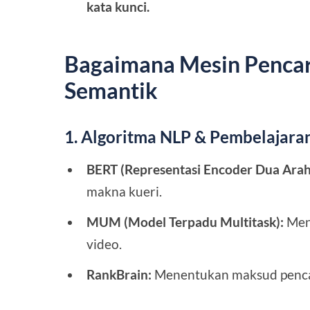
kata kunci.
Bagaimana Mesin Penca
Semantik
1. Algoritma NLP & Pembelajara
BERT (Representasi Encoder Dua Arah 
makna kueri.
MUM (Model Terpadu Multitask):
Meng
video.
RankBrain:
Menentukan maksud pencar