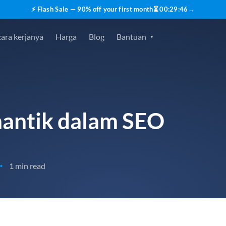
⚡ Flash Sale — 90% off your first month
⏳
00
:
29
:
45
→
ara kerjanya
Harga
Blog
Bantuan
antik dalam SEO
1 min read
•