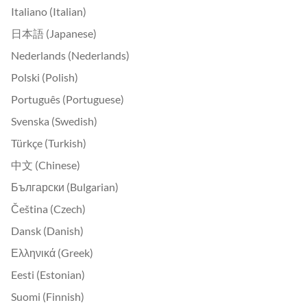
Italiano (Italian)
日本語 (Japanese)
Nederlands (Nederlands)
Polski (Polish)
Português (Portuguese)
Svenska (Swedish)
Türkçe (Turkish)
中文 (Chinese)
Български (Bulgarian)
Čeština (Czech)
Dansk (Danish)
Ελληνικά (Greek)
Eesti (Estonian)
Suomi (Finnish)