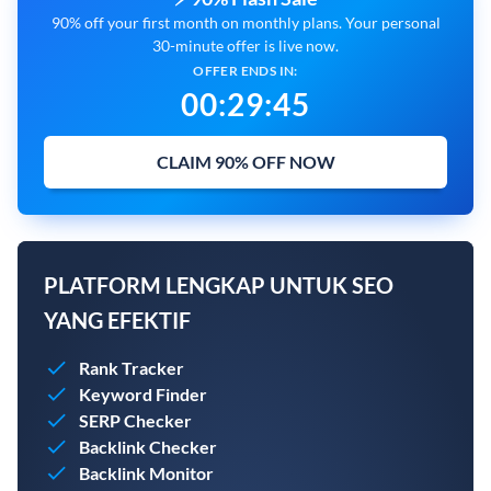
90% off your first month on monthly plans. Your personal
30-minute offer is live now.
OFFER ENDS IN:
00
:
29
:
44
CLAIM 90% OFF NOW
PLATFORM LENGKAP UNTUK SEO
YANG EFEKTIF
Rank Tracker
Keyword Finder
SERP Checker
Backlink Checker
Backlink Monitor