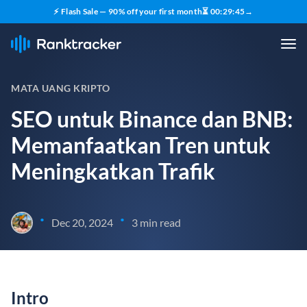
⚡ Flash Sale — 90% off your first month
⏳
00
:
29
:
44
→
MATA UANG KRIPTO
SEO untuk Binance dan BNB:
Memanfaatkan Tren untuk
Meningkatkan Trafik
•
•
Dec 20, 2024
3 min read
Intro