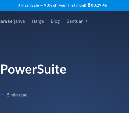
⚡ Flash Sale — 90% off your first month
⏳
00
:
29
:
45
→
ara kerjanya
Harga
Blog
Bantuan
 PowerSuite
5 min read
•