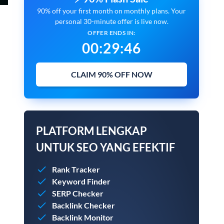
90% off your first month on monthly plans. Your
personal 30-minute offer is live now.
OFFER ENDS IN:
00
:
29
:
45
CLAIM 90% OFF NOW
PLATFORM LENGKAP
UNTUK SEO YANG EFEKTIF
Rank Tracker
Keyword Finder
SERP Checker
Backlink Checker
Backlink Monitor