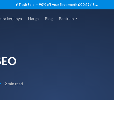
⚡ Flash Sale — 90% off your first month
⏳
00
:
29
:
47
→
ara kerjanya
Harga
Blog
Bantuan
SEO
2 min read
•