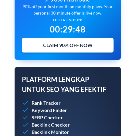
90% off your first month on monthly plans. Your
personal 30-minute offer is live now.
OFFER ENDS IN:
00
:
29
:
47
CLAIM 90% OFF NOW
PLATFORM LENGKAP
UNTUK SEO YANG EFEKTIF
Rank Tracker
Keyword Finder
SERP Checker
Backlink Checker
Backlink Monitor