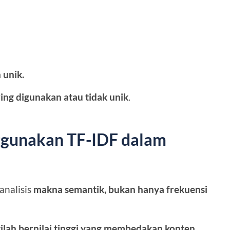
 unik.
ring digunakan atau tidak unik
.
gunakan TF-IDF dalam
nalisis
makna semantik, bukan hanya frekuensi
tilah bernilai tinggi yang membedakan konten