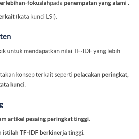
berlebihan-fokuslah
pada
penempatan yang alami
.
erkait
(kata kunci LSI).
ten
pik untuk mendapatkan nilai TF-IDF yang lebih
rtakan konsep terkait seperti
pelacakan peringkat,
kata kunci
.
g
m artikel pesaing peringkat tinggi
.
an
istilah TF-IDF berkinerja tinggi.