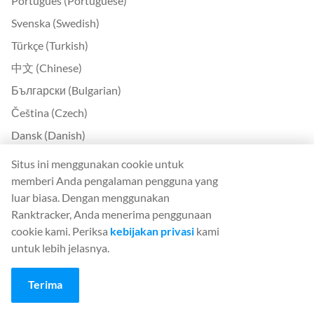
Português (Portuguese)
Svenska (Swedish)
Türkçe (Turkish)
中文 (Chinese)
Български (Bulgarian)
Čeština (Czech)
Dansk (Danish)
Ελληνικά (Greek)
Situs ini menggunakan cookie untuk
Eesti (Estonian)
memberi Anda pengalaman pengguna yang
luar biasa. Dengan menggunakan
Suomi (Finnish)
Ranktracker, Anda menerima penggunaan
Magyar (Hungarian)
cookie kami. Periksa
kebijakan privasi
kami
Indonesia (Indonesian)
untuk lebih jelasnya.
Lietuvių (Lithuanian)
Terima
Latviešu (Latvian)