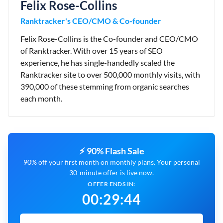
Felix Rose-Collins
Ranktracker's CEO/CMO & Co-founder
Felix Rose-Collins is the Co-founder and CEO/CMO
of Ranktracker. With over 15 years of SEO
experience, he has single-handedly scaled the
Ranktracker site to over 500,000 monthly visits, with
390,000 of these stemming from organic searches
each month.
⚡ 90% Flash Sale
90% off your first month on monthly plans. Your personal
30-minute offer is live now.
OFFER ENDS IN:
00
:
29
:
43