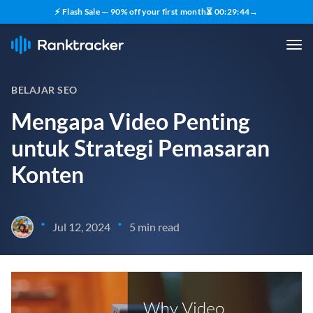
⚡ Flash Sale — 90% off your first month
⏳
00
:
29
:
43
→
BELAJAR SEO
Mengapa Video Penting
untuk Strategi Pemasaran
Konten
•
•
Jul 12, 2024
5 min read