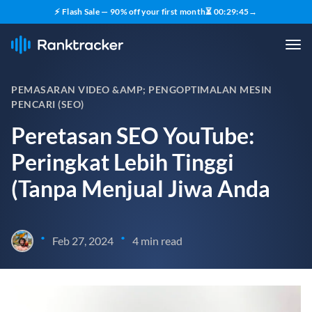
⚡ Flash Sale — 90% off your first month
⏳
00
:
29
:
44
→
PEMASARAN VIDEO &AMP; PENGOPTIMALAN MESIN
PENCARI (SEO)
Peretasan SEO YouTube:
Peringkat Lebih Tinggi
(Tanpa Menjual Jiwa Anda
•
•
Feb 27, 2024
4 min read