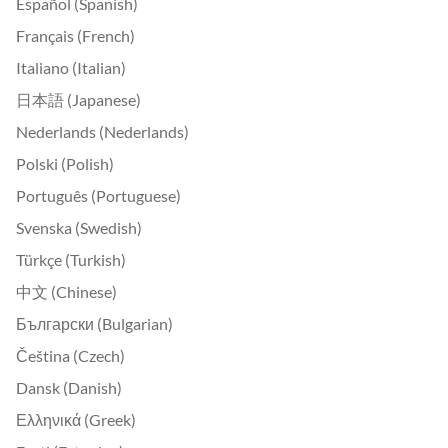
Español (Spanish)
Français (French)
Italiano (Italian)
日本語 (Japanese)
Nederlands (Nederlands)
Polski (Polish)
Português (Portuguese)
Svenska (Swedish)
Türkçe (Turkish)
中文 (Chinese)
Български (Bulgarian)
Čeština (Czech)
Dansk (Danish)
Ελληνικά (Greek)