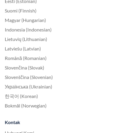
Eesti (Estonian)
Suomi (Finnish)
Magyar (Hungarian)
Indonesia (Indonesian)
Lietuvių (Lithuanian)
Latviešu (Latvian)
Română (Romanian)
Slovenčina (Slovak)
Slovenščina (Slovenian)
Українська (Ukrainian)
한국어 (Korean)
Bokmål (Norwegian)
Kontak
Hubungi Kami