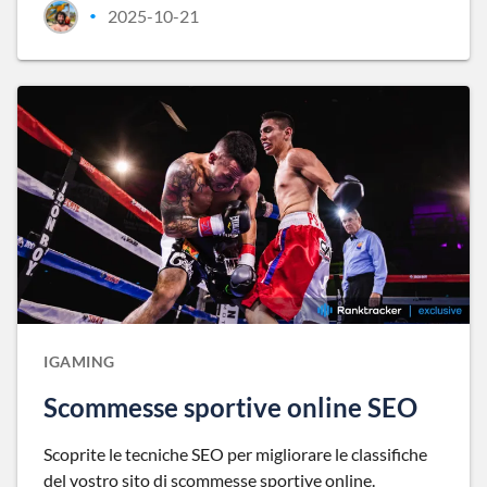
2025-10-21
•
IGAMING
Scommesse sportive online SEO
Scoprite le tecniche SEO per migliorare le classifiche
del vostro sito di scommesse sportive online.