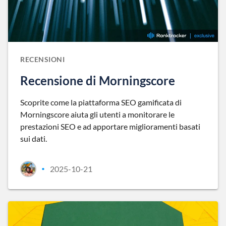
RECENSIONI
Recensione di Morningscore
Scoprite come la piattaforma SEO gamificata di
Morningscore aiuta gli utenti a monitorare le
prestazioni SEO e ad apportare miglioramenti basati
sui dati.
2025-10-21
•