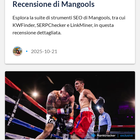
Recensione di Mangools
Esplora la suite di strumenti SEO di Mangools, tra cui
KWFinder, SERPChecker e LinkMiner, in questa
recensione dettagliata.
2025-10-21
•