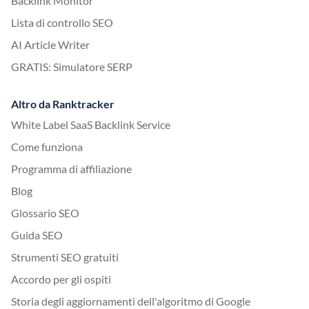
Backlink Monitor
Lista di controllo SEO
AI Article Writer
GRATIS: Simulatore SERP
Altro da Ranktracker
White Label SaaS Backlink Service
Come funziona
Programma di affiliazione
Blog
Glossario SEO
Guida SEO
Strumenti SEO gratuiti
Accordo per gli ospiti
Storia degli aggiornamenti dell'algoritmo di Google