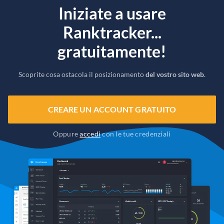
Iniziate a usare
Ranktracker...
gratuitamente!
Scoprite cosa ostacola il posizionamento
del vostro sito web
.
CREARE UN ACCOUNT GRATUITO
Oppure
accedi
con le tue credenziali