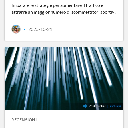
Imparare le strategie per aumentare il traffico e
attrarre un maggior numero di scommettitori sportivi.
2025-10-21
•
RECENSIONI