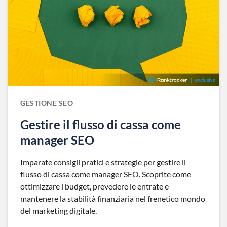
GESTIONE SEO
Gestire il flusso di cassa come
manager SEO
Imparate consigli pratici e strategie per gestire il
flusso di cassa come manager SEO. Scoprite come
ottimizzare i budget, prevedere le entrate e
mantenere la stabilità finanziaria nel frenetico mondo
del marketing digitale.