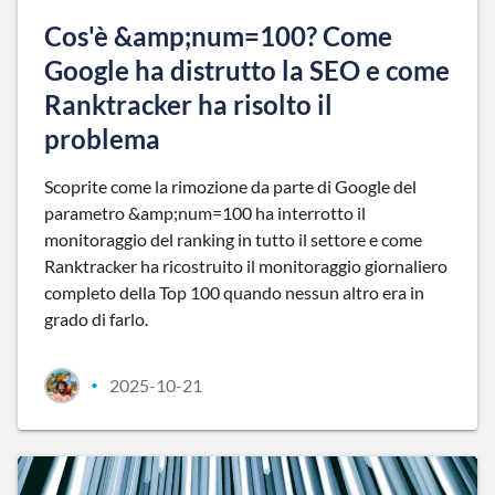
Cos'è &amp;num=100? Come
Google ha distrutto la SEO e come
Ranktracker ha risolto il
problema
Scoprite come la rimozione da parte di Google del
parametro &amp;num=100 ha interrotto il
monitoraggio del ranking in tutto il settore e come
Ranktracker ha ricostruito il monitoraggio giornaliero
completo della Top 100 quando nessun altro era in
grado di farlo.
2025-10-21
•