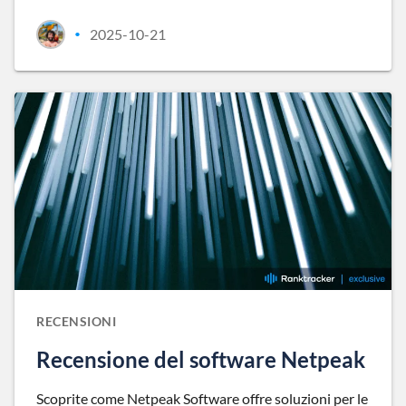
2025-10-21
•
RECENSIONI
Recensione del software Netpeak
Scoprite come Netpeak Software offre soluzioni per le