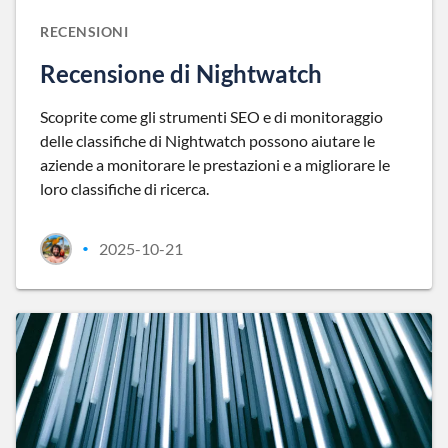
RECENSIONI
Recensione di Nightwatch
Scoprite come gli strumenti SEO e di monitoraggio
delle classifiche di Nightwatch possono aiutare le
aziende a monitorare le prestazioni e a migliorare le
loro classifiche di ricerca.
2025-10-21
•