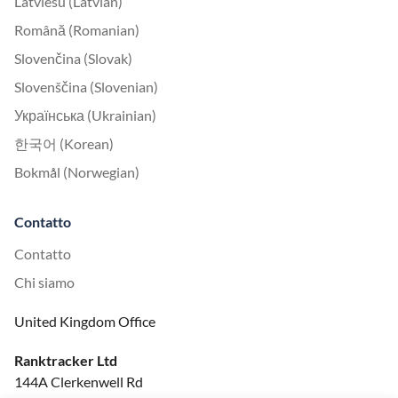
Latviešu (Latvian)
Română (Romanian)
Slovenčina (Slovak)
Slovenščina (Slovenian)
Українська (Ukrainian)
한국어 (Korean)
Bokmål (Norwegian)
Contatto
Contatto
Chi siamo
United Kingdom Office
Ranktracker Ltd
144A Clerkenwell Rd