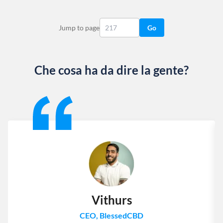
Jump to page
Go
Che cosa ha da dire la gente?
Slide 1 of 13
Vithurs
CEO, BlessedCBD