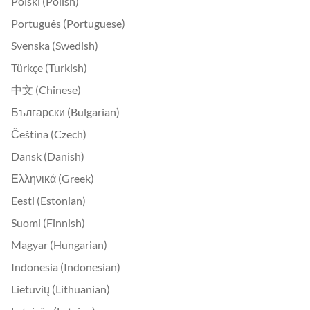
Polski (Polish)
Português (Portuguese)
Svenska (Swedish)
Türkçe (Turkish)
中文 (Chinese)
Български (Bulgarian)
Čeština (Czech)
Dansk (Danish)
Ελληνικά (Greek)
Eesti (Estonian)
Suomi (Finnish)
Magyar (Hungarian)
Indonesia (Indonesian)
Lietuvių (Lithuanian)