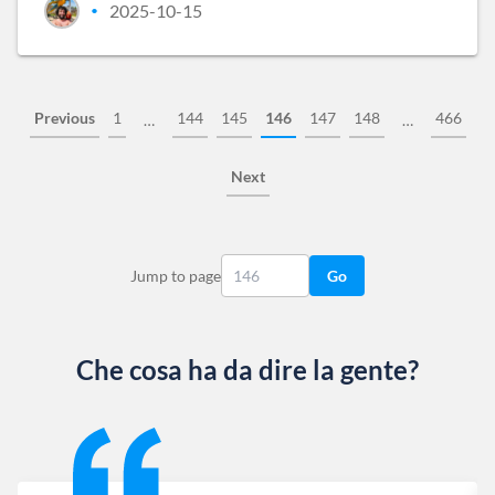
2025-10-15
•
Previous
1
144
145
146
147
148
466
…
…
Next
Jump to page
Go
Che cosa ha da dire la gente?
Slide 1 of 13