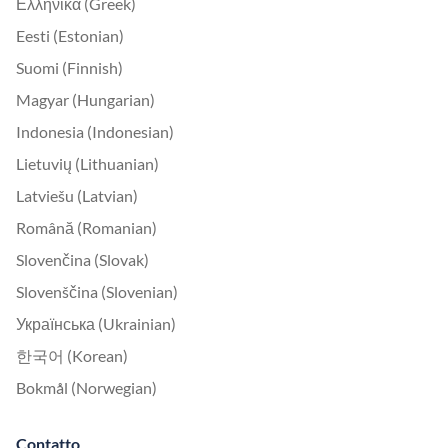
Ελληνικά (Greek)
Eesti (Estonian)
Suomi (Finnish)
Magyar (Hungarian)
Indonesia (Indonesian)
Lietuvių (Lithuanian)
Latviešu (Latvian)
Română (Romanian)
Slovenčina (Slovak)
Slovenščina (Slovenian)
Українська (Ukrainian)
한국어 (Korean)
Bokmål (Norwegian)
Contatto