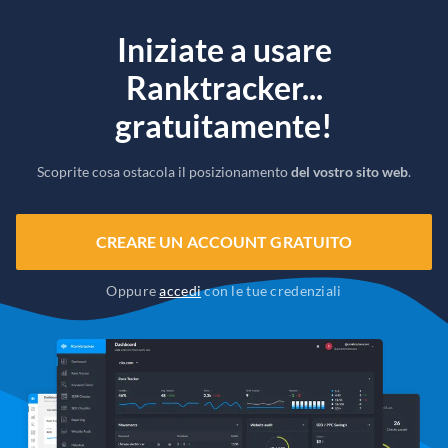
Iniziate a usare
Ranktracker...
gratuitamente!
Scoprite cosa ostacola il posizionamento
del vostro sito web
.
CREARE UN ACCOUNT GRATUITO
Oppure
accedi
con le tue credenziali