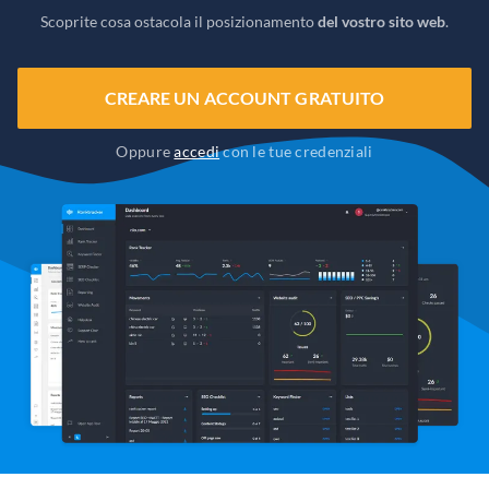
Scoprite cosa ostacola il posizionamento
del vostro sito web
.
CREARE UN ACCOUNT GRATUITO
Oppure
accedi
con le tue credenziali