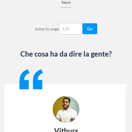
Next
Jump to page
Go
Che cosa ha da dire la gente?
Slide 1 of 13
Vithurs