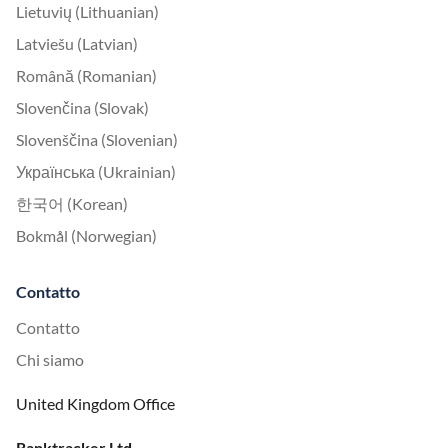
Lietuvių (Lithuanian)
Latviešu (Latvian)
Română (Romanian)
Slovenčina (Slovak)
Slovenščina (Slovenian)
Українська (Ukrainian)
한국어 (Korean)
Bokmål (Norwegian)
Contatto
Contatto
Chi siamo
United Kingdom Office
Ranktracker Ltd