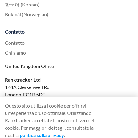
한국어 (Korean)
Bokmål (Norwegian)
Contatto
Contatto
Chi siamo
United Kingdom Office
Ranktracker Ltd
144A Clerkenwell Rd
London, EC1R 5DF
Company No: 08820809
Questo sito utilizza i cookie per offrirvi
felix@ranktracker.com
un'esperienza d'uso ottimale. Utilizzando
Ranktracker, accettate il nostro utilizzo dei
cookie. Per maggiori dettagli, consultate la
nostra
politica sulla privacy
.
2015 -
2026
© Ranktracker. All Rights Reserved.