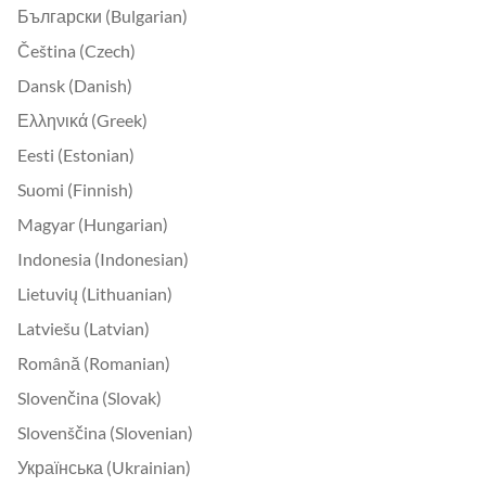
Български (Bulgarian)
Čeština (Czech)
Dansk (Danish)
Ελληνικά (Greek)
Eesti (Estonian)
Suomi (Finnish)
Magyar (Hungarian)
Indonesia (Indonesian)
Lietuvių (Lithuanian)
Latviešu (Latvian)
Română (Romanian)
Slovenčina (Slovak)
Slovenščina (Slovenian)
Українська (Ukrainian)