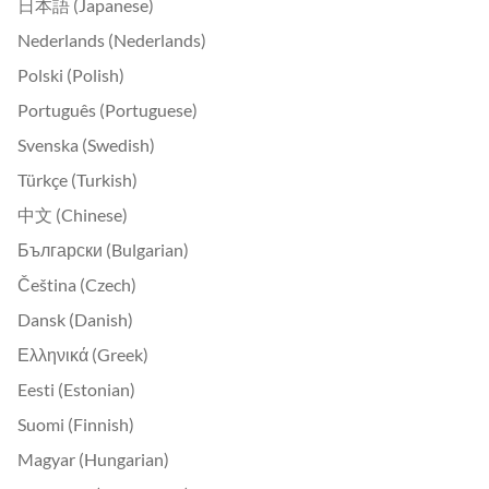
日本語 (Japanese)
Nederlands (Nederlands)
Polski (Polish)
Português (Portuguese)
Svenska (Swedish)
Türkçe (Turkish)
中文 (Chinese)
Български (Bulgarian)
Čeština (Czech)
Dansk (Danish)
Ελληνικά (Greek)
Eesti (Estonian)
Suomi (Finnish)
Magyar (Hungarian)