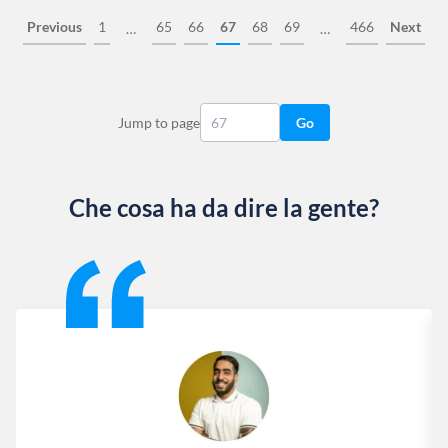
Previous
1
65
66
67
68
69
466
Next
…
…
Jump to page
Go
Che cosa ha da dire la gente?
Slide 1 of 13