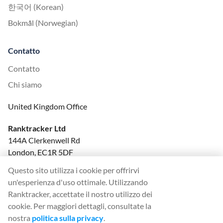
한국어 (Korean)
Bokmål (Norwegian)
Contatto
Contatto
Chi siamo
United Kingdom Office
Ranktracker Ltd
144A Clerkenwell Rd
London, EC1R 5DF
Company No: 08820809
Questo sito utilizza i cookie per offrirvi
felix@ranktracker.com
un'esperienza d'uso ottimale. Utilizzando
Ranktracker, accettate il nostro utilizzo dei
cookie. Per maggiori dettagli, consultate la
nostra
politica sulla privacy
.
2015 -
2026
© Ranktracker. All Rights Reserved.