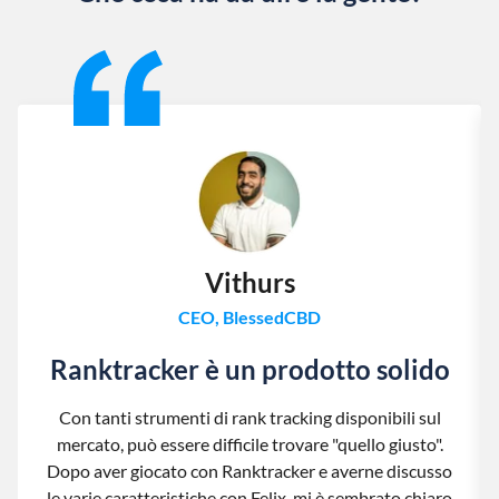
Slide 1 of 13
Vithurs
CEO, BlessedCBD
Ranktracker è un prodotto solido
Con tanti strumenti di rank tracking disponibili sul
mercato, può essere difficile trovare "quello giusto".
Dopo aver giocato con Ranktracker e averne discusso
le varie caratteristiche con Felix, mi è sembrato chiaro