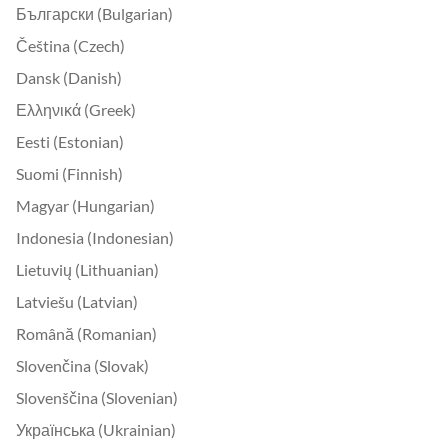
Български (Bulgarian)
Čeština (Czech)
Dansk (Danish)
Ελληνικά (Greek)
Eesti (Estonian)
Suomi (Finnish)
Magyar (Hungarian)
Indonesia (Indonesian)
Lietuvių (Lithuanian)
Latviešu (Latvian)
Română (Romanian)
Slovenčina (Slovak)
Slovenščina (Slovenian)
Українська (Ukrainian)