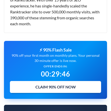
experience, he has single-handedly scaled the
Ranktracker site to over 500,000 monthly visits, with
390,000 of these stemming from organic searches
each month.
⚡ 90% Flash Sale
90% off your first month on monthly plans. Your personal
30-minute offer is live now.
OFFER ENDS IN:
00
:
29
:
45
CLAIM 90% OFF NOW