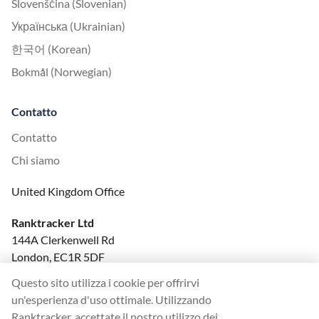
Slovenščina (Slovenian)
Українська (Ukrainian)
한국어 (Korean)
Bokmål (Norwegian)
Contatto
Contatto
Chi siamo
United Kingdom Office
Ranktracker Ltd
144A Clerkenwell Rd
London, EC1R 5DF
Company No: 08820809
Questo sito utilizza i cookie per offrirvi
felix@ranktracker.com
un'esperienza d'uso ottimale. Utilizzando
Ranktracker, accettate il nostro utilizzo dei