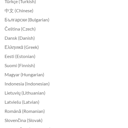
Türkçe (Turkish)
中文 (Chinese)
Български (Bulgarian)
Čeština (Czech)
Dansk (Danish)
Ελληνικά (Greek)
Eesti (Estonian)
Suomi (Finnish)
Magyar (Hungarian)
Indonesia (Indonesian)
Lietuvių (Lithuanian)
Latviešu (Latvian)
Română (Romanian)
Slovenčina (Slovak)