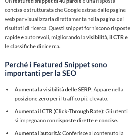
Un
featured snippet di 40 parole
è una risposta
concisa e strutturata che Google estrae dalle pagine
web per visualizzarla direttamente nella pagina dei
risultati di ricerca. Questi snippet forniscono risposte
rapide e autorevoli, migliorando la
visibilità, il CTR e
le classifiche di ricerca.
Perché i Featured Snippet sono
importanti per la SEO
Aumenta la visibilità delle SERP
: Appare nella
posizione zero
per il traffico più elevato.
Aumenta il CTR (Click-Through Rate)
: Gli utenti
si impegnano con
risposte dirette e concise.
Aumenta l'autorità
: Conferisce al contenuto la