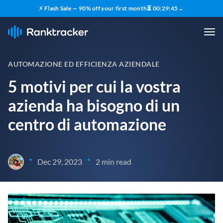
⚡ Flash Sale — 90% off your first month
⏳
00
:
29
:
45
→
AUTOMAZIONE ED EFFICIENZA AZIENDALE
5 motivi per cui la vostra
azienda ha bisogno di un
centro di automazione
•
•
Dec 29, 2023
2 min read