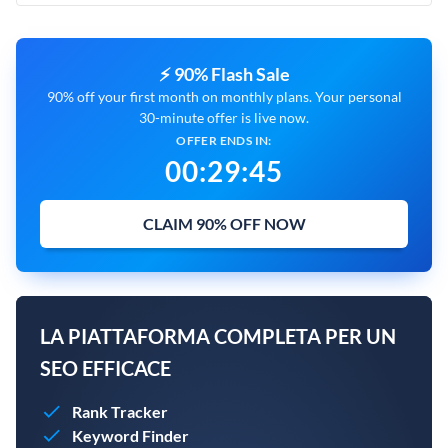
⚡ 90% Flash Sale
90% off your first month on monthly plans. Your personal
30-minute offer is live now.
OFFER ENDS IN:
00
:
29
:
45
CLAIM 90% OFF NOW
LA PIATTAFORMA COMPLETA PER UN
SEO EFFICACE
Rank Tracker
Keyword Finder