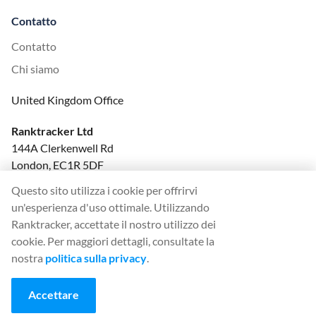
Contatto
Contatto
Chi siamo
United Kingdom Office
Ranktracker Ltd
144A Clerkenwell Rd
London, EC1R 5DF
Company No: 08820809
Questo sito utilizza i cookie per offrirvi
felix@ranktracker.com
un'esperienza d'uso ottimale. Utilizzando
Ranktracker, accettate il nostro utilizzo dei
cookie. Per maggiori dettagli, consultate la
nostra
politica sulla privacy
.
2015 -
2026
© Ranktracker. All Rights Reserved.
Accettare