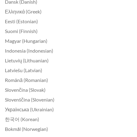
Dansk (Danish)
Ελληνικά (Greek)
Eesti (Estonian)
Suomi (Finnish)
Magyar (Hungarian)
Indonesia (Indonesian)
Lietuvių (Lithuanian)
Latviešu (Latvian)
Română (Romanian)
Slovenčina (Slovak)
Slovenščina (Slovenian)
Українська (Ukrainian)
한국어 (Korean)
Bokmål (Norwegian)