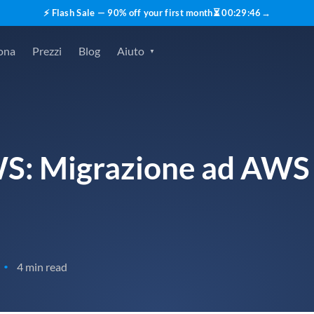
⚡ Flash Sale — 90% off your first month
⏳
00
:
29
:
45
→
ona
Prezzi
Blog
Aiuto
: Migrazione ad AWS i
4 min read
•