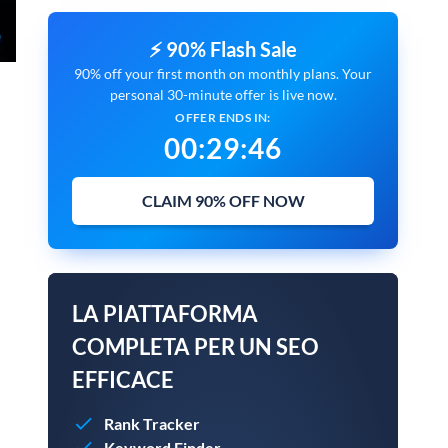
⚡ 90% Flash Sale
90% off your first month on monthly plans. Your
personal 30-minute offer is live now.
OFFER ENDS IN:
00
:
29
:
45
CLAIM 90% OFF NOW
LA PIATTAFORMA
COMPLETA PER UN SEO
EFFICACE
Rank Tracker
Keyword Finder