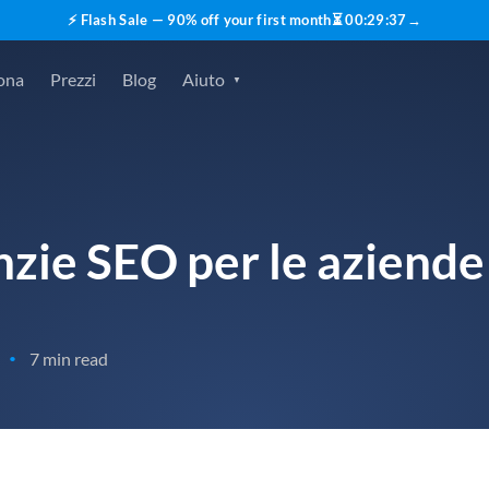
⚡ Flash Sale — 90% off your first month
⏳
00
:
29
:
36
→
ona
Prezzi
Blog
Aiuto
I
nzie SEO per le aziende 
7 min read
•