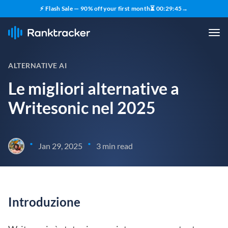
⚡ Flash Sale — 90% off your first month
⏳
00
:
29
:
44
→
ALTERNATIVE AI
Le migliori alternative a
Writesonic nel 2025
•
•
Jan 29, 2025
3 min read
Introduzione