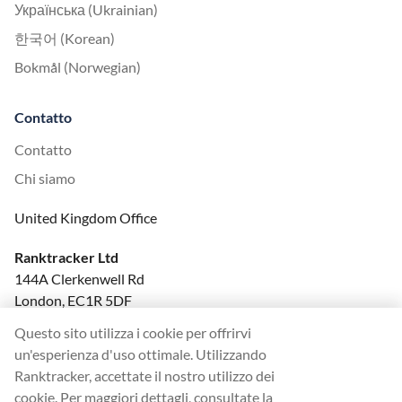
Українська (Ukrainian)
한국어 (Korean)
Bokmål (Norwegian)
Contatto
Contatto
Chi siamo
United Kingdom Office
Ranktracker Ltd
144A Clerkenwell Rd
London, EC1R 5DF
Company No: 08820809
Questo sito utilizza i cookie per offrirvi
felix@ranktracker.com
un'esperienza d'uso ottimale. Utilizzando
Ranktracker, accettate il nostro utilizzo dei
cookie. Per maggiori dettagli, consultate la