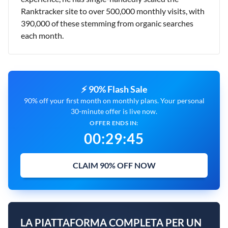
Ranktracker site to over 500,000 monthly visits, with
390,000 of these stemming from organic searches
each month.
⚡ 90% Flash Sale
90% off your first month on monthly plans. Your personal
30-minute offer is live now.
OFFER ENDS IN:
00
:
29
:
44
CLAIM 90% OFF NOW
LA PIATTAFORMA COMPLETA PER UN