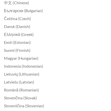
中文 (Chinese)
Български (Bulgarian)
Čeština (Czech)
Dansk (Danish)
Ελληνικά (Greek)
Eesti (Estonian)
Suomi (Finnish)
Magyar (Hungarian)
Indonesia (Indonesian)
Lietuvių (Lithuanian)
Latviešu (Latvian)
Română (Romanian)
Slovenčina (Slovak)
Slovenščina (Slovenian)