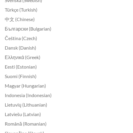
Svenska (Swedish)
Türkçe (Turkish)
中文 (Chinese)
Български (Bulgarian)
Čeština (Czech)
Dansk (Danish)
Ελληνικά (Greek)
Eesti (Estonian)
Suomi (Finnish)
Magyar (Hungarian)
Indonesia (Indonesian)
Lietuvių (Lithuanian)
Latviešu (Latvian)
Română (Romanian)