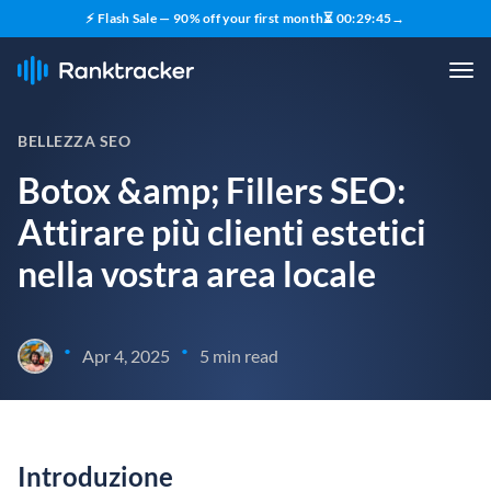
⚡ Flash Sale — 90% off your first month
⏳
00
:
29
:
44
→
BELLEZZA SEO
Botox &amp; Fillers SEO:
Attirare più clienti estetici
nella vostra area locale
•
•
Apr 4, 2025
5 min read
Introduzione