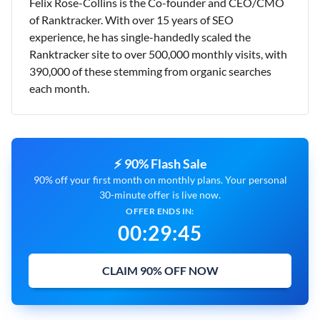
Felix Rose-Collins is the Co-founder and CEO/CMO
of Ranktracker. With over 15 years of SEO
experience, he has single-handedly scaled the
Ranktracker site to over 500,000 monthly visits, with
390,000 of these stemming from organic searches
each month.
⚡ 90% Flash Sale
90% off your first month on monthly plans. Your personal
30-minute offer is live now.
OFFER ENDS IN:
00
:
29
:
44
CLAIM 90% OFF NOW