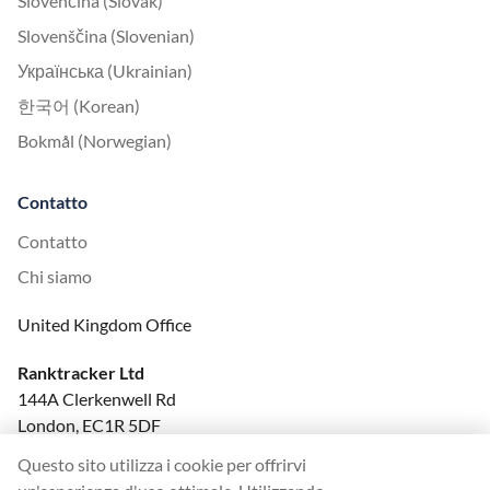
Slovenčina (Slovak)
Slovenščina (Slovenian)
Українська (Ukrainian)
한국어 (Korean)
Bokmål (Norwegian)
Contatto
Contatto
Chi siamo
United Kingdom Office
Ranktracker Ltd
144A Clerkenwell Rd
London, EC1R 5DF
Company No: 08820809
Questo sito utilizza i cookie per offrirvi
felix@ranktracker.com