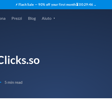
⚡ Flash Sale — 90% off your first month
⏳
00
:
29
:
45
→
ona
Prezzi
Blog
Aiuto
Clicks.so
5 min read
•