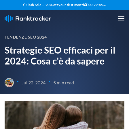
⚡ Flash Sale — 90% off your first month
⏳
00
:
29
:
44
→
TENDENZE SEO 2024
Strategie SEO efficaci per il
2024: Cosa c'è da sapere
•
•
Jul 22, 2024
5 min read