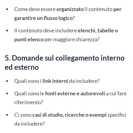
Come deve essere
organizzato
il contenuto
per
garantire un flusso logico
?
Il contenuto deve includere
elenchi, tabelle o
punti elenco
per maggiore chiarezza?
5. Domande sul collegamento interno
ed esterno
Quali sono i
link interni
da includere?
Quali sono le
fonti esterne e autorevoli
a cui fare
riferimento?
Ci sono
casi di studio, ricerche o esempi
specifici
da includere?