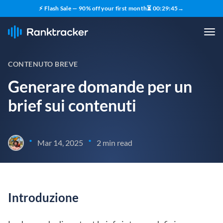
⚡ Flash Sale — 90% off your first month
⏳
00
:
29
:
45
→
CONTENUTO BREVE
Generare domande per un
brief sui contenuti
•
•
Mar 14, 2025
2 min read
Introduzione