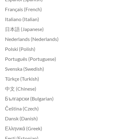
Français (French)
Italiano (Italian)
日本語 (Japanese)
Nederlands (Nederlands)
Polski (Polish)
Português (Portuguese)
Svenska (Swedish)
Türkçe (Turkish)
中文 (Chinese)
Български (Bulgarian)
Čeština (Czech)
Dansk (Danish)
Ελληνικά (Greek)
Eesti (Estonian)