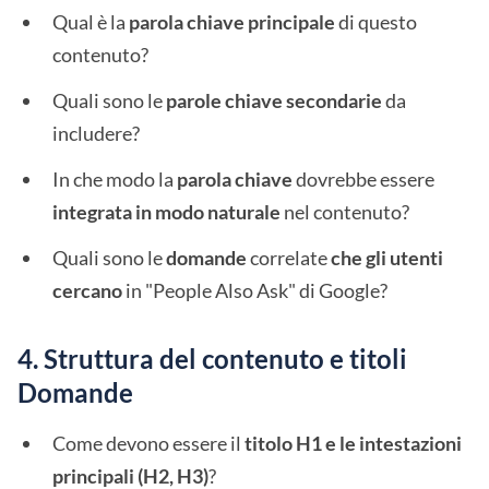
Qual è la
parola chiave principale
di questo
contenuto?
Quali sono le
parole chiave secondarie
da
includere?
In che modo la
parola chiave
dovrebbe essere
integrata in modo naturale
nel contenuto?
Quali sono le
domande
correlate
che gli utenti
cercano
in "People Also Ask" di Google?
4. Struttura del contenuto e titoli
Domande
Come devono essere il
titolo H1 e le intestazioni
principali (H2, H3)
?