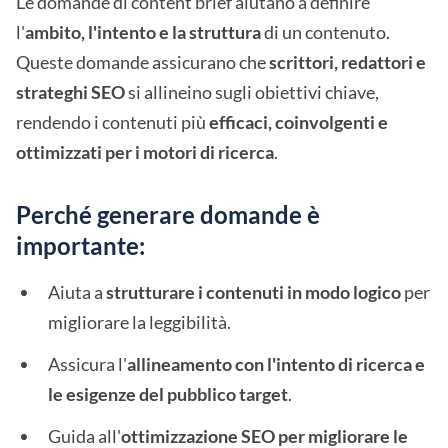
Le domande di content brief aiutano a definire
l'
ambito, l'intento e la struttura
di un contenuto.
Queste domande assicurano che
scrittori, redattori e
strateghi SEO
si allineino sugli obiettivi chiave,
rendendo i contenuti più
efficaci, coinvolgenti e
ottimizzati per i motori di ricerca
.
Perché generare domande è
importante:
Aiuta a
strutturare i contenuti in modo logico
per
migliorare la leggibilità.
Assicura l'
allineamento con l'intento di ricerca e
le esigenze del pubblico target
.
Guida all'
ottimizzazione SEO per migliorare le