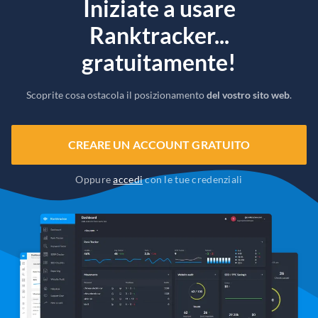
Iniziate a usare
Ranktracker...
gratuitamente!
Scoprite cosa ostacola il posizionamento
del vostro sito web
.
CREARE UN ACCOUNT GRATUITO
Oppure
accedi
con le tue credenziali