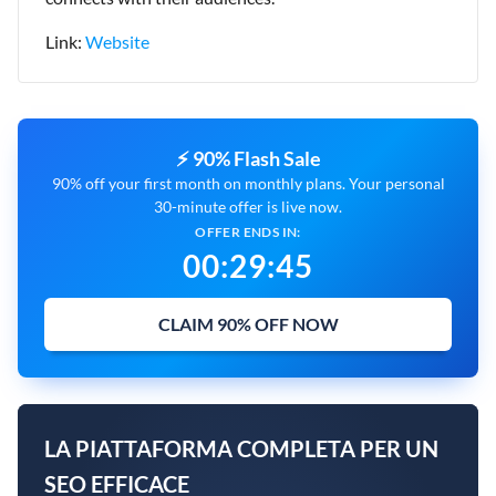
Link:
Website
⚡ 90% Flash Sale
90% off your first month on monthly plans. Your personal
30-minute offer is live now.
OFFER ENDS IN:
00
:
29
:
44
CLAIM 90% OFF NOW
LA PIATTAFORMA COMPLETA PER UN
SEO EFFICACE