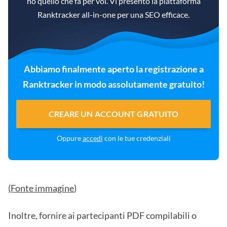
ho quello che fa per voi. Vi presento la piattaforma
Ranktracker all-in-one per una SEO efficace.
Abbiamo finalmente aperto la registrazione a
Ranktracker in modo assolutamente gratuito!
CREARE UN ACCOUNT GRATUITO
Oppure
accedi
con le tue credenziali
(Fonte immagine
)
Inoltre, fornire ai partecipanti PDF compilabili o