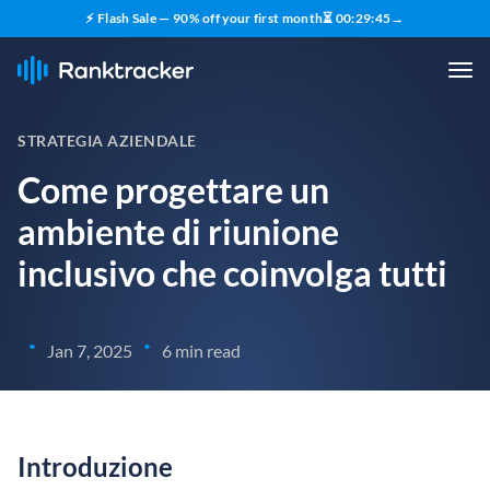
⚡ Flash Sale — 90% off your first month
⏳
00
:
29
:
44
→
STRATEGIA AZIENDALE
Come progettare un
ambiente di riunione
inclusivo che coinvolga tutti
•
•
Jan 7, 2025
6 min read
Introduzione