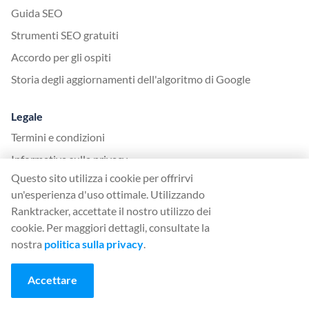
Guida SEO
Strumenti SEO gratuiti
Accordo per gli ospiti
Storia degli aggiornamenti dell'algoritmo di Google
Legale
Termini e condizioni
Informativa sulla privacy
Questo sito utilizza i cookie per offrirvi
un'esperienza d'uso ottimale. Utilizzando
App
Ranktracker, accettate il nostro utilizzo dei
Accedi
cookie. Per maggiori dettagli, consultate la
Iscriviti
nostra
politica sulla privacy
.
Prezzi
Accettare
Pietre miliari dell'app
Helpdesk