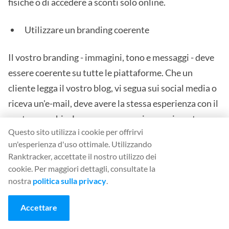
fisiche o di accedere a sconti solo online.
Utilizzare un branding coerente
Il vostro branding - immagini, tono e messaggi - deve
essere coerente su tutte le piattaforme. Che un
cliente legga il vostro blog, vi segua sui social media o
riceva un'e-mail, deve avere la stessa esperienza con il
vostro marchio. La coerenza crea riconoscimento e
Questo sito utilizza i cookie per offrirvi
fiducia.
un'esperienza d'uso ottimale. Utilizzando
Ranktracker, accettate il nostro utilizzo dei
Conclusione
cookie. Per maggiori dettagli, consultate la
nostra
politica sulla privacy
.
Trasformare i visitatori di un sito web in clienti fedeli
richiede tempo. Richiede impegno, costanza e
Accettare
un'autentica attenzione per il vostro pubblico.