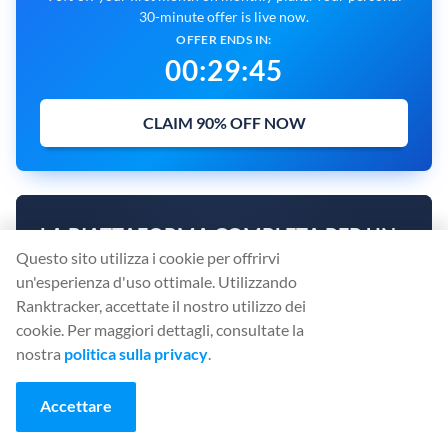
30-minute offer is live now.
OFFER ENDS IN:
00
:
29
:
44
CLAIM 90% OFF NOW
LA PIATTAFORMA COMPLETA PER UN
Questo sito utilizza i cookie per offrirvi
SEO EFFICACE
un'esperienza d'uso ottimale. Utilizzando
Ranktracker, accettate il nostro utilizzo dei
Rank Tracker
cookie. Per maggiori dettagli, consultate la
Keyword Finder
nostra
politica sulla privacy
.
SERP Checker
Backlink Checker
Accettare
Backlink Monitor
Website Audit