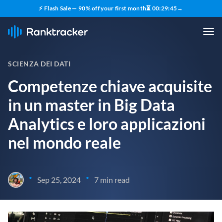
⚡ Flash Sale — 90% off your first month
⏳
00
:
29
:
44
→
SCIENZA DEI DATI
Competenze chiave acquisite
in un master in Big Data
Analytics e loro applicazioni
nel mondo reale
•
•
Sep 25, 2024
7 min read