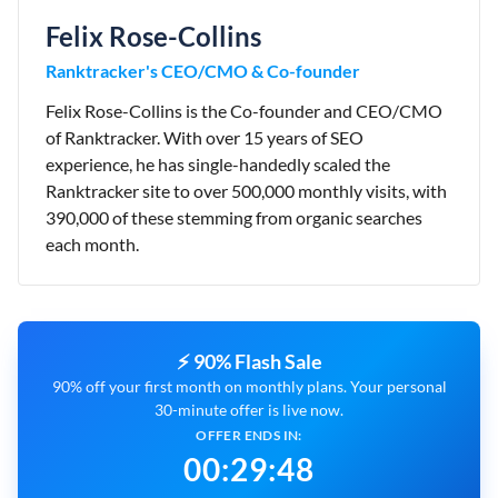
Felix Rose-Collins
Ranktracker's CEO/CMO & Co-founder
Felix Rose-Collins is the Co-founder and CEO/CMO
of Ranktracker. With over 15 years of SEO
experience, he has single-handedly scaled the
Ranktracker site to over 500,000 monthly visits, with
390,000 of these stemming from organic searches
each month.
⚡ 90% Flash Sale
90% off your first month on monthly plans. Your personal
30-minute offer is live now.
OFFER ENDS IN:
00
:
29
:
47