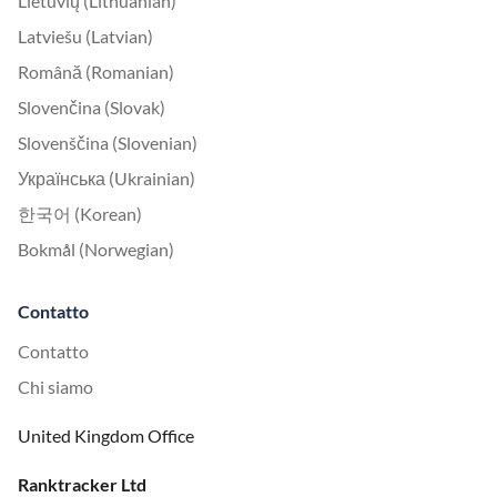
Lietuvių (Lithuanian)
Latviešu (Latvian)
Română (Romanian)
Slovenčina (Slovak)
Slovenščina (Slovenian)
Українська (Ukrainian)
한국어 (Korean)
Bokmål (Norwegian)
Contatto
Contatto
Chi siamo
United Kingdom Office
Ranktracker Ltd