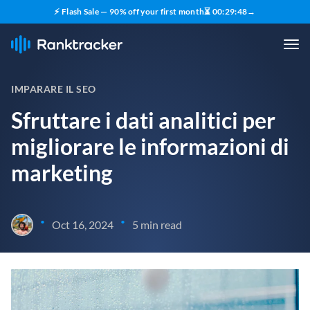
⚡ Flash Sale — 90% off your first month
⏳
00
:
29
:
47
→
IMPARARE IL SEO
Sfruttare i dati analitici per
migliorare le informazioni di
marketing
•
•
Oct 16, 2024
5 min read