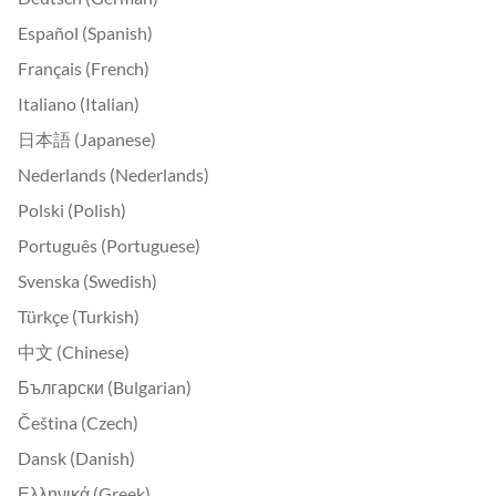
Español (Spanish)
Français (French)
Italiano (Italian)
日本語 (Japanese)
Nederlands (Nederlands)
Polski (Polish)
Português (Portuguese)
Svenska (Swedish)
Türkçe (Turkish)
中文 (Chinese)
Български (Bulgarian)
Čeština (Czech)
Dansk (Danish)
Ελληνικά (Greek)