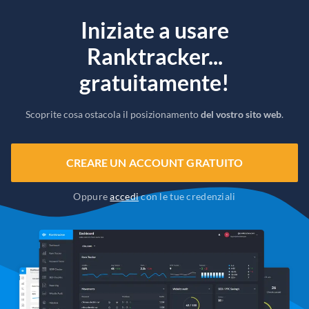
Iniziate a usare
Ranktracker...
gratuitamente!
Scoprite cosa ostacola il posizionamento
del vostro sito web
.
CREARE UN ACCOUNT GRATUITO
Oppure
accedi
con le tue credenziali