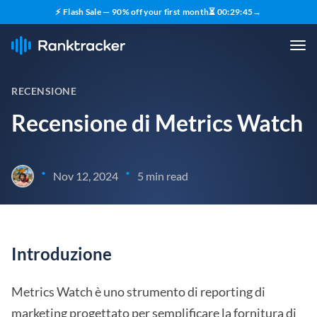
⚡ Flash Sale — 90% off your first month
⏳
00
:
29
:
44
→
RECENSIONE
Recensione di Metrics Watch
•
•
Nov 12, 2024
5 min read
Introduzione
Metrics Watch è uno strumento di reporting di
marketing progettato per semplificare la fornitura di