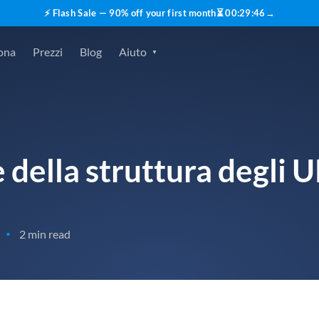
⚡ Flash Sale — 90% off your first month
⏳
00
:
29
:
45
→
ona
Prezzi
Blog
Aiuto
 della struttura degli 
2 min read
•