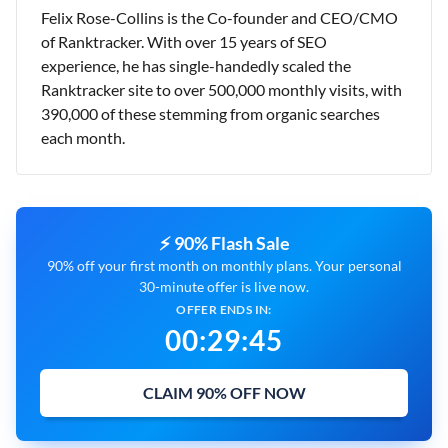
Felix Rose-Collins is the Co-founder and CEO/CMO
of Ranktracker. With over 15 years of SEO
experience, he has single-handedly scaled the
Ranktracker site to over 500,000 monthly visits, with
390,000 of these stemming from organic searches
each month.
⚡ 90% Flash Sale
90% off your first month on monthly plans. Your personal
30-minute offer is live now.
OFFER ENDS IN:
00
:
29
:
44
CLAIM 90% OFF NOW