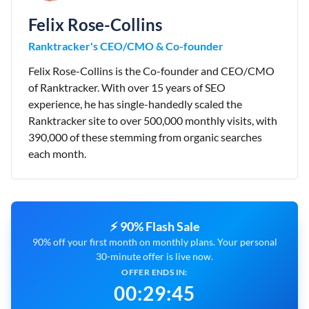
Felix Rose-Collins
Ranktracker's CEO/CMO & Co-founder
Felix Rose-Collins is the Co-founder and CEO/CMO
of Ranktracker. With over 15 years of SEO
experience, he has single-handedly scaled the
Ranktracker site to over 500,000 monthly visits, with
390,000 of these stemming from organic searches
each month.
⚡ 90% Flash Sale
90% off your first month on monthly plans. Your personal
30-minute offer is live now.
OFFER ENDS IN:
00
:
29
:
44