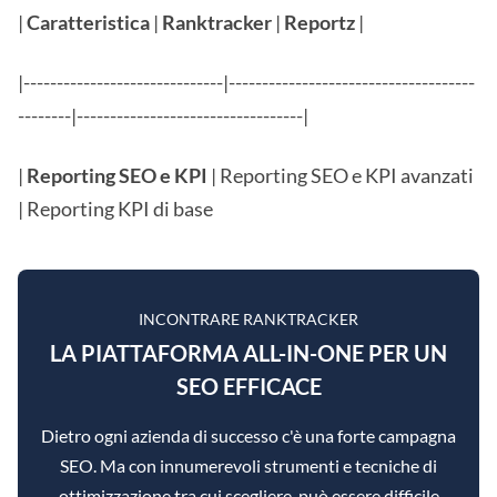
|
Caratteristica
|
Ranktracker
|
Reportz
|
|------------------------------|-------------------------------------
--------|----------------------------------|
|
Reporting SEO e KPI
| Reporting SEO e KPI avanzati
| Reporting KPI di base
INCONTRARE RANKTRACKER
LA PIATTAFORMA ALL-IN-ONE PER UN
SEO EFFICACE
Dietro ogni azienda di successo c'è una forte campagna
SEO. Ma con innumerevoli strumenti e tecniche di
ottimizzazione tra cui scegliere, può essere difficile