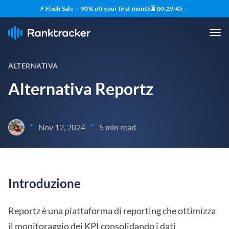
⚡ Flash Sale — 90% off your first month
⏳
00
:
29
:
44
→
ALTERNATIVA
Alternativa Reportz
•
•
Nov 12, 2024
5 min read
Introduzione
Reportz è una piattaforma di reporting che ottimizza
il monitoraggio dei KPI consolidando i dati