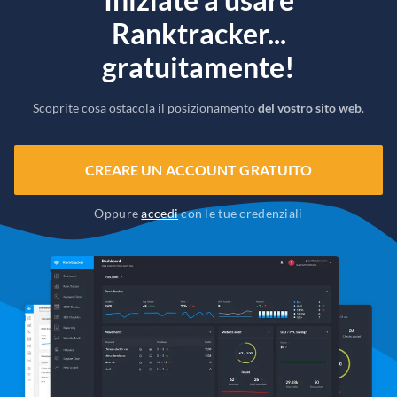
Ranktracker...
gratuitamente!
Scoprite cosa ostacola il posizionamento
del vostro sito web
.
CREARE UN ACCOUNT GRATUITO
Oppure
accedi
con le tue credenziali