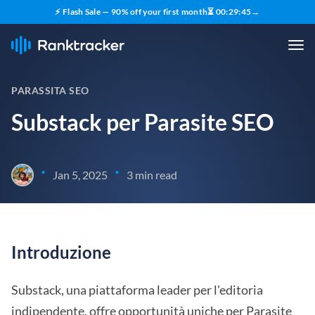
⚡ Flash Sale — 90% off your first month
⏳
00
:
29
:
44
→
PARASSITA SEO
Substack per Parasite SEO
•
•
Jan 5, 2025
3 min read
Introduzione
Substack, una piattaforma leader per l'editoria
indipendente, offre opportunità uniche per Parasite