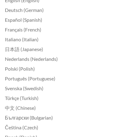
English (English)
Deutsch (German)
Español (Spanish)
Français (French)
Italiano (Italian)
日本語 (Japanese)
Nederlands (Nederlands)
Polski (Polish)
Português (Portuguese)
Svenska (Swedish)
Türkçe (Turkish)
中文 (Chinese)
Български (Bulgarian)
Čeština (Czech)