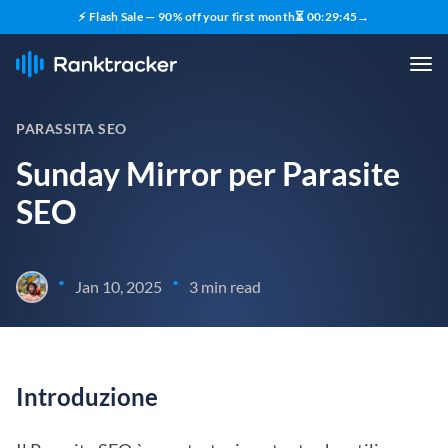
⚡ Flash Sale — 90% off your first month
⏳
00
:
29
:
45
→
PARASSITA SEO
Sunday Mirror per Parasite
SEO
•
•
Jan 10, 2025
3 min read
Introduzione