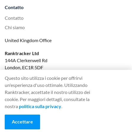
Contatto
Contatto
Chi siamo
United Kingdom Office
Ranktracker Ltd
144A Clerkenwell Rd
London, EC1R 5DF
Company No: 08820809
Questo sito utilizza i cookie per offrirvi
felix@ranktracker.com
un'esperienza d'uso ottimale. Utilizzando
Ranktracker, accettate il nostro utilizzo dei
cookie. Per maggiori dettagli, consultate la
nostra
politica sulla privacy
.
2015 -
2026
© Ranktracker. All Rights Reserved.
Accettare