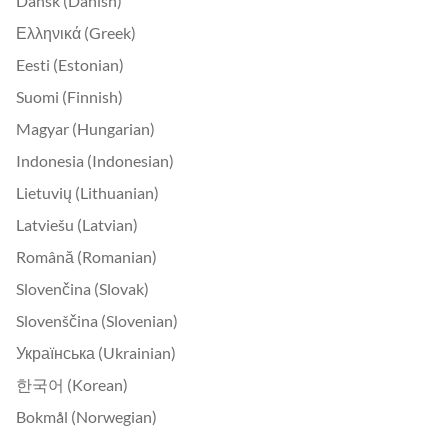
Dansk (Danish)
Ελληνικά (Greek)
Eesti (Estonian)
Suomi (Finnish)
Magyar (Hungarian)
Indonesia (Indonesian)
Lietuvių (Lithuanian)
Latviešu (Latvian)
Română (Romanian)
Slovenčina (Slovak)
Slovenščina (Slovenian)
Українська (Ukrainian)
한국어 (Korean)
Bokmål (Norwegian)