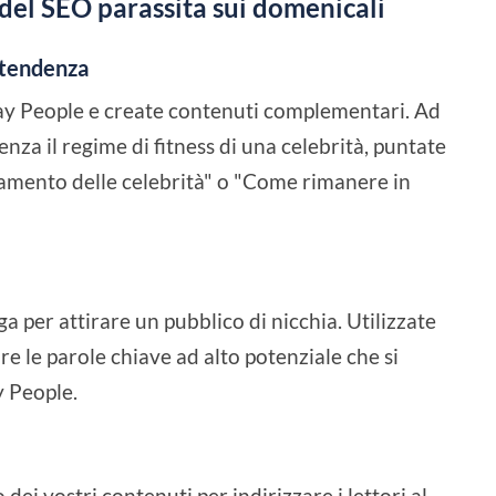
del SEO parassita sui domenicali
i tendenza
ay People e create contenuti complementari. Ad
nza il regime di fitness di una celebrità, puntate
namento delle celebrità" o "Come rimanere in
 per attirare un pubblico di nicchia. Utilizzate
e le parole chiave ad alto potenziale che si
y People.
dei vostri contenuti per indirizzare i lettori al