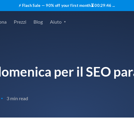
⚡ Flash Sale — 90% off your first month
⏳
00
:
29
:
45
→
ona
Prezzi
Blog
Aiuto
domenica per il SEO par
3 min read
•