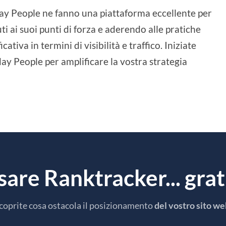
day People ne fanno una piattaforma eccellente per
ti ai suoi punti di forza e aderendo alle pratiche
ativa in termini di visibilità e traffico. Iniziate
nday People per amplificare la vostra strategia
usare Ranktracker... gr
coprite cosa ostacola il posizionamento
del vostro sito w