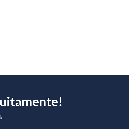
atuitamente!
eb
.