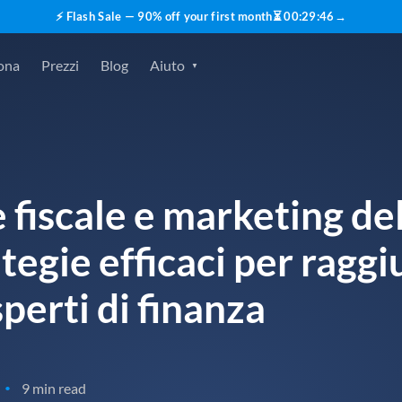
⚡ Flash Sale — 90% off your first month
⏳
00
:
29
:
45
→
ona
Prezzi
Blog
Aiuto
fiscale e marketing del
tegie efficaci per raggi
perti di finanza
9 min read
•