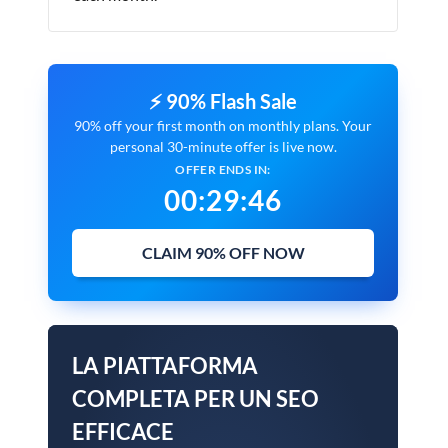
⚡ 90% Flash Sale
90% off your first month on monthly plans. Your
personal 30-minute offer is live now.
OFFER ENDS IN:
00
:
29
:
45
CLAIM 90% OFF NOW
LA PIATTAFORMA
COMPLETA PER UN SEO
EFFICACE