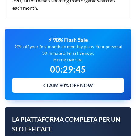
390,000 of these stemming from organic searches
each month.
⚡ 90% Flash Sale
90% off your first month on monthly plans. Your personal
30-minute offer is live now.
OFFER ENDS IN:
00
:
29
:
44
CLAIM 90% OFF NOW
LA PIATTAFORMA COMPLETA PER UN
SEO EFFICACE