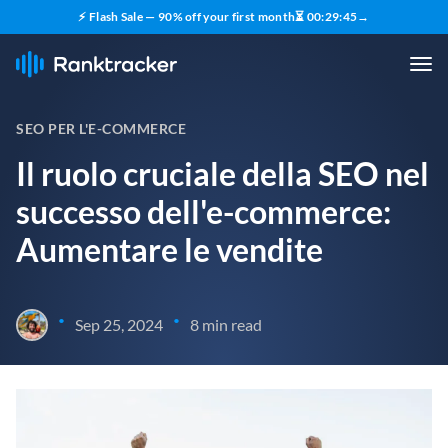
⚡ Flash Sale — 90% off your first month
⏳
00
:
29
:
44
→
SEO PER L'E-COMMERCE
Il ruolo cruciale della SEO nel
successo dell'e-commerce:
Aumentare le vendite
•
•
Sep 25, 2024
8 min read