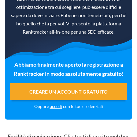
ottimizzazione tra cui scegliere, può essere difficile
sapere da dove iniziare. Ebbene, non temete più, perché
ho quello che fa per voi. Vi presento la piattaforma
Ranktracker all-in-one per una SEO efficace.
Abbiamo finalmente aperto la registrazione a
Ranktracker in modo assolutamente gratuito!
CREARE UN ACCOUNT GRATUITO
Oppure
accedi
con le tue credenziali
-
Facilità di navigazione
: Gli utenti di un sito web ben