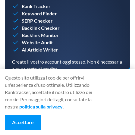
Rank Tracker
Keyword Finder
SERP Checker
Backlink Checker
Backlink Monitor
Website Audit
AI Article Writer
Create il vostro account oggi stesso. Non è necessaria
alcuna carta di credito.
Questo sito utilizza i cookie per offrirvi
un'esperienza d'uso ottimale. Utilizzando
Ranktracker, accettate il nostro utilizzo dei
cookie. Per maggiori dettagli, consultate la
CREARE UN ACCOUNT GRATUITO
nostra
politica sulla privacy
.
Accettare
Condividi
: