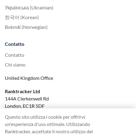
Українська (Ukrainian)
한국어 (Korean)
Bokmål (Norwegian)
Contatto
Contatto
Chi siamo
United Kingdom Office
Ranktracker Ltd
144A Clerkenwell Rd
London, EC1R 5DF
Company No: 08820809
Questo sito utilizza i cookie per offrirvi
felix@ranktracker.com
un'esperienza d'uso ottimale. Utilizzando
Ranktracker, accettate il nostro utilizzo dei