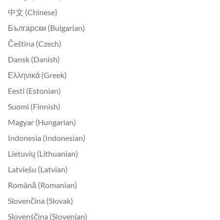
中文 (Chinese)
Български (Bulgarian)
Čeština (Czech)
Dansk (Danish)
Ελληνικά (Greek)
Eesti (Estonian)
Suomi (Finnish)
Magyar (Hungarian)
Indonesia (Indonesian)
Lietuvių (Lithuanian)
Latviešu (Latvian)
Română (Romanian)
Slovenčina (Slovak)
Slovenščina (Slovenian)