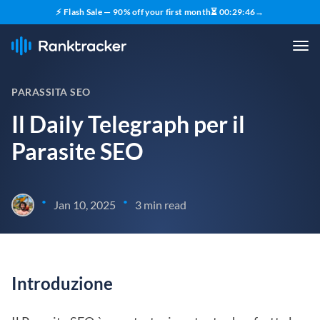
⚡ Flash Sale — 90% off your first month
⏳
00
:
29
:
45
→
PARASSITA SEO
Il Daily Telegraph per il
Parasite SEO
•
•
Jan 10, 2025
3 min read
Introduzione