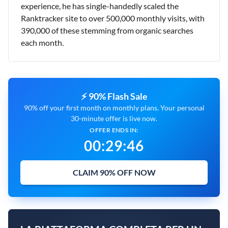
experience, he has single-handedly scaled the
Ranktracker site to over 500,000 monthly visits, with
390,000 of these stemming from organic searches
each month.
⚡ 90% Flash Sale
90% off your first month on monthly plans. Your personal
30-minute offer is live now.
OFFER ENDS IN:
00
:
29
:
45
CLAIM 90% OFF NOW