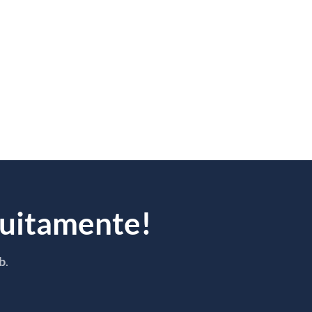
atuitamente!
eb
.