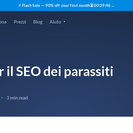
⚡ Flash Sale — 90% off your first month
⏳
00
:
29
:
45
→
ona
Prezzi
Blog
Aiuto
 il SEO dei parassiti
3 min read
•