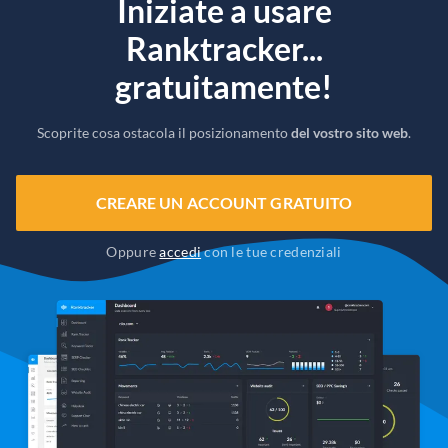
Iniziate a usare
Ranktracker...
gratuitamente!
Scoprite cosa ostacola il posizionamento
del vostro sito web
.
CREARE UN ACCOUNT GRATUITO
Oppure
accedi
con le tue credenziali