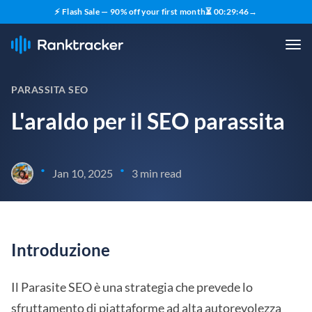
⚡ Flash Sale — 90% off your first month
⏳
00
:
29
:
45
→
PARASSITA SEO
L'araldo per il SEO parassita
•
•
Jan 10, 2025
3 min read
Introduzione
Il Parasite SEO è una strategia che prevede lo
sfruttamento di piattaforme ad alta autorevolezza