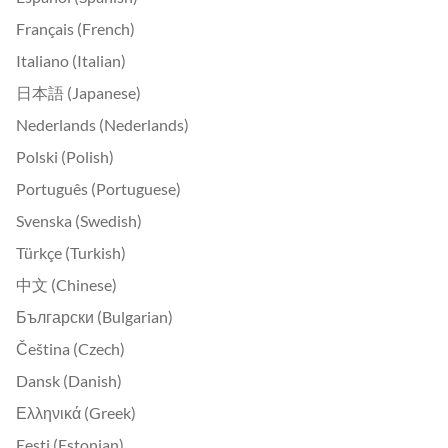
Français (French)
Italiano (Italian)
日本語 (Japanese)
Nederlands (Nederlands)
Polski (Polish)
Português (Portuguese)
Svenska (Swedish)
Türkçe (Turkish)
中文 (Chinese)
Български (Bulgarian)
Čeština (Czech)
Dansk (Danish)
Ελληνικά (Greek)
Eesti (Estonian)