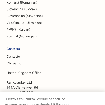
Română (Romanian)
Slovenčina (Slovak)
Slovenščina (Slovenian)
Українська (Ukrainian)
한국어 (Korean)
Bokmål (Norwegian)
Contatto
Contatto
Chi siamo
United Kingdom Office
Ranktracker Ltd
144A Clerkenwell Rd
London, EC1R 5DF
Company No: 08820809
Questo sito utilizza i cookie per offrirvi
felix@ranktracker.com
un'esperienza d'uso ottimale. Utilizzando