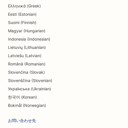
Ελληνικά (Greek)
Eesti (Estonian)
Suomi (Finnish)
Magyar (Hungarian)
Indonesia (Indonesian)
Lietuvių (Lithuanian)
Latviešu (Latvian)
Română (Romanian)
Slovenčina (Slovak)
Slovenščina (Slovenian)
Українська (Ukrainian)
한국어 (Korean)
Bokmål (Norwegian)
お問い合わせ先