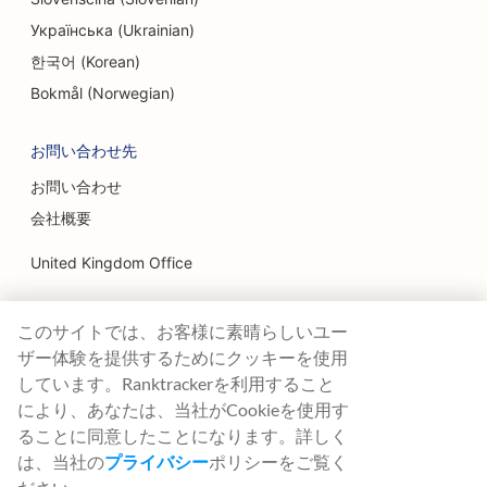
Українська (Ukrainian)
한국어 (Korean)
Bokmål (Norwegian)
お問い合わせ先
お問い合わせ
会社概要
United Kingdom Office
Ranktracker Ltd
このサイトでは、お客様に素晴らしいユー
144A Clerkenwell Rd
London, EC1R 5DF
ザー体験を提供するためにクッキーを使用
Company No: 08820809
しています。Ranktrackerを利用すること
felix@ranktracker.com
により、あなたは、当社がCookieを使用す
ることに同意したことになります。詳しく
は、当社の
プライバシー
ポリシーをご覧く