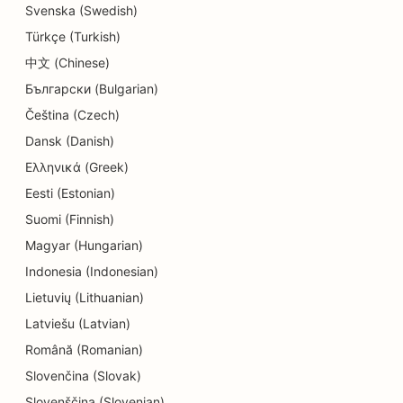
Svenska (Swedish)
Türkçe (Turkish)
中文 (Chinese)
Български (Bulgarian)
Čeština (Czech)
Dansk (Danish)
Ελληνικά (Greek)
Eesti (Estonian)
Suomi (Finnish)
Magyar (Hungarian)
Indonesia (Indonesian)
Lietuvių (Lithuanian)
Latviešu (Latvian)
Română (Romanian)
Slovenčina (Slovak)
Slovenščina (Slovenian)