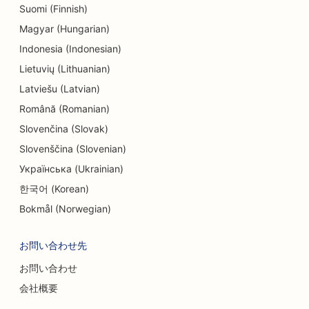
Suomi (Finnish)
Magyar (Hungarian)
Indonesia (Indonesian)
Lietuvių (Lithuanian)
Latviešu (Latvian)
Română (Romanian)
Slovenčina (Slovak)
Slovenščina (Slovenian)
Українська (Ukrainian)
한국어 (Korean)
Bokmål (Norwegian)
お問い合わせ先
お問い合わせ
会社概要