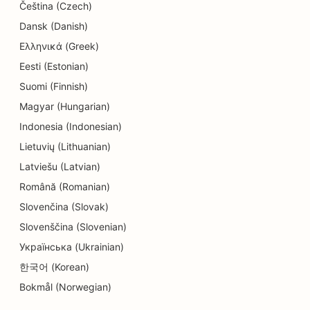
Čeština (Czech)
Dansk (Danish)
Ελληνικά (Greek)
Eesti (Estonian)
Suomi (Finnish)
Magyar (Hungarian)
Indonesia (Indonesian)
Lietuvių (Lithuanian)
Latviešu (Latvian)
Română (Romanian)
Slovenčina (Slovak)
Slovenščina (Slovenian)
Українська (Ukrainian)
한국어 (Korean)
Bokmål (Norwegian)